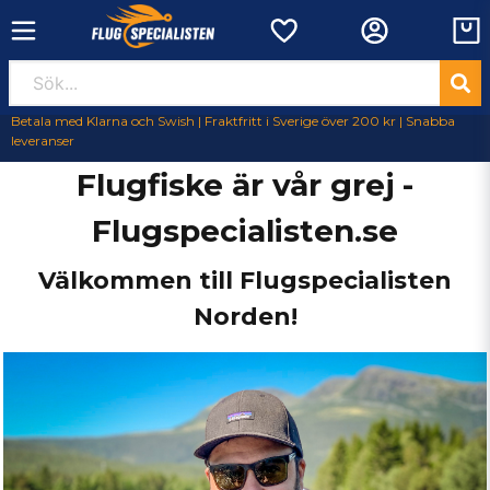
Betala med Klarna och Swish | Fraktfritt i Sverige över 200 kr | Snabba
leveranser
Flugfiske är vår grej -
Flugspecialisten.se
Välkommen till Flugspecialisten
Norden!