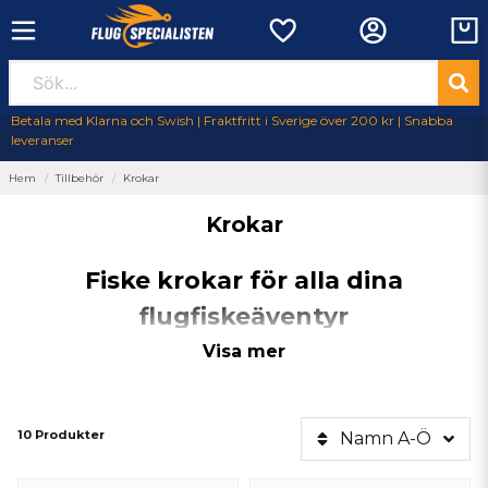
Betala med Klarna och Swish | Fraktfritt i Sverige över 200 kr | Snabba
leveranser
Hem
Tillbehör
Krokar
Krokar
Fiske krokar för alla dina
flugfiskeäventyr
Utforska vårt omfattande urval av
fiske krokar
för alla dina
Visa mer
flugfiskeäventyr. Våra
krokar
är designade för att möta behoven hos
både nybörjare och erfarna fiskare. Oavsett om du söker
enkel
,
dubbelkrok
,
trekrok
, eller
tubkrok
, så har vi något för varje
fiskesituation. Våra
flugfiske krokar
är perfekta för de mest
10 Produkter
Namn A-Ö
krävande miljöerna.