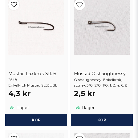
Mustad Laxkrok Stl. 6
Mustad O'shaughnessy
2548
O'shaughnessy. Enkelkrok,
Enkelkrok Mustad SL53UBL
storlek 3/0, 2/0, 1/0, 1, 2, 4, 6, 8
4,3 kr
2,5 kr
I lager
I lager
KÖP
KÖP