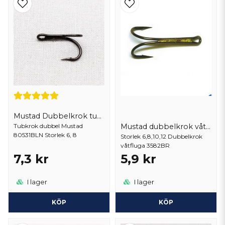
Mustad Dubbelkrok tub 80531BLN
Tubkrok dubbel Mustad
Mustad dubbelkrok våtfluga
80531BLN Storlek 6, 8
Storlek 6,8,10,12 Dubbelkrok
våtfluga 3582BR
7,3 kr
5,9 kr
I lager
I lager
KÖP
KÖP