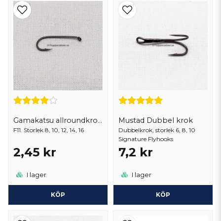
Krokar för alla fiskemetoder
Vårt sortiment inkluderar
krokar till flugbindning
som är
oumbärliga för att skapa effektiva flugor. Vi erbjuder allt från
streamer krok, nymph krok,
enkel-,dubbel-, och trekrokar
beroende på vilken typ av fluga du planerar att binda och vilken fisk
du siktar på. Välj rätt krok till rätt fluga. Med vårt utbud av
kvalitetskrokar kan du lita på att du har den utrustning som behövs för
en lyckad fisketur.
Gamakatsu allroundkrok för våt- och torrflugor samt streamers
Mustad Dubbel krok
F11. Storlek 8, 10, 12, 14, 16
Dubbelkrok, storlek 6, 8, 10
Signature Flyhooks
2,45 kr
7,2 kr
I lager
I lager
KÖP
KÖP