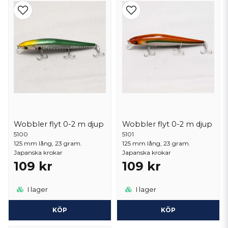
Wobbler är designade för att imitera småfiskens rörelser, vilket gör
dem oemotståndliga för rovfiskar som gädda. De finns i olika
storlekar och simmönster för att matcha olika fiskesituationer. Med
vår uppsättning av
wobbler flyt
kan du enkelt fiska på ytan eller nära
vattenytan, medan
wobbler sjunk
gör det möjligt att nå de djupare
vattenskikten där större gäddor ofta gömmer sig. Utforska vårt breda
sortiment för att förbättra ditt fiskeäventyr.
Wobbler flyt 0-2 m djup
Wobbler flyt 0-2 m djup
5100
5101
125 mm lång, 23 gram.
125 mm lång, 23 gram.
Japanska krokar
Japanska krokar
109 kr
109 kr
I lager
I lager
KÖP
KÖP