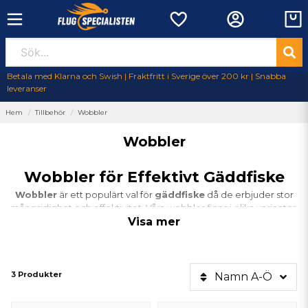
Betala med Klarna och Swish | Fraktfritt i Sverige över 200 kr | Snabba
leveranser
Hem
Tillbehör
Wobbler
Wobbler
Wobbler för Effektivt Gäddfiske
Wobbler
är ett populärt val för
gäddfiske
då de erbjuder stor
mångsidighet och effektivitet. Våra wobbler finns i olika varianter,
Visa mer
inklusive
wobbler sjunk
och
wobbler flyt
, vilket gör att du kan
anpassa ditt fiske efter olika vattendjup och situationer. Oavsett om
du fiskar i grunda eller djupare vatten, finns det alltid en wobbler som
passar dina behov.
3 Produkter
Namn A-Ö
Varför Välja Wobbler?