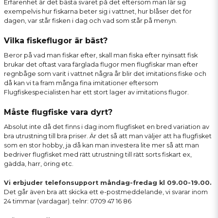
Erfarenhet är det bästa svaret på det eftersom man lär sig
exempelvis hur fiskarna beter sig i vattnet, hur blåser det för
dagen, var står fisken i dag och vad som står på menyn.
Vilka fiskeflugor är bäst?
Beror på vad man fiskar efter, skall man fiska efter nyinsatt fisk
brukar det oftast vara färglada flugor men flugfiskar man efter
regnbåge som varit i vattnet några år blir det imitations fiske och
då kan vi ta fram många fina imitationer eftersom
Flugfiskespecialisten har ett stort lager av imitations flugor.
Måste flugfiske vara dyrt?
Absolut inte då det finns i dag inom flugfisket en bred variation av
bra utrustning till bra priser. Är det så att man väljer att ha flugfisket
som en stor hobby, ja då kan man investera lite mer så att man
bedriver flugfisket med rätt utrustning till rätt sorts fiskart ex,
gädda, harr, öring etc.
Vi erbjuder telefonsupport måndag-fredag kl 09.00-19.00.
Det går även bra att skicka ett
e-postmeddelande
, vi svarar inom
24 timmar (vardagar). telnr: 0709 47 16 86