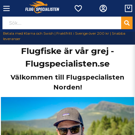
Betala med Klarna och Swish | Fraktfritt i Sverige över 200 kr | Snabba
leveranser
Flugfiske är vår grej -
Flugspecialisten.se
Välkommen till Flugspecialisten
Norden!