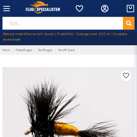
Betala med Klarna och Swish | Fraktfritt i Sverige över 200 kr | Snabba
leveranser
Hem
Fiskeflugor
Torrflugor
Wulff Svart