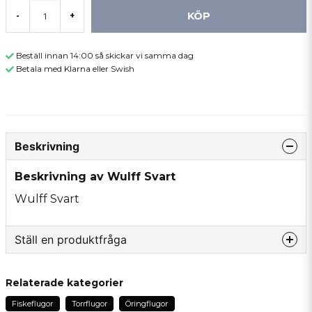
KÖP
-
+
Beställ innan 14:00 så skickar vi samma dag
Betala med Klarna eller Swish
Beskrivning
Beskrivning av Wulff Svart
Wulff Svart
Ställ en produktfråga
question
Fråga oss något om denna produkten...
Relaterade kategorier
Fiskeflugor
Torrflugor
Öringflugor