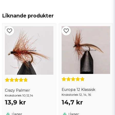
name
Namn
Liknande produkter
email
Mejladress
Ja, ni får publicera min fråga
Europa 12 Klassisk
Crazy Palmer
Krokstorlek 12, 14, 16
Krokstorlek 10,12,14
13,9 kr
14,7 kr
Skicka fråga
I lager
I lager