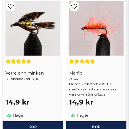
Verre enn minken
Marflo
Dubbelkrok stl. 8, 10, 12
2066
Dubbelkrok storlek 10. En
marflo räkimitation som skall
vara grym öringfluga
14,9 kr
14,9 kr
I lager
I lager
KÖP
KÖP