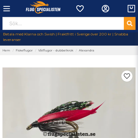
Betala med Klarna och Swish | Fraktfritt i Sverige över 200 kr | Snabba
leveranser
Hem
Fiskeflugor
Våtflugor - dubbelkrok
Alexandra