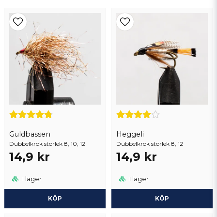
email
Mejladress
Gunnar
för 1 år sedan
Ja, ni får publicera min fråga
Guldbassen
Heggeli
Dubbelkrok storlek 8, 10, 12
Skicka fråga
Dubbelkrok storlek 8, 12
14,9 kr
14,9 kr
I lager
I lager
KÖP
KÖP