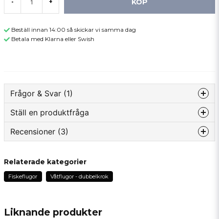
KÖP
-
+
Beställ innan 14:00 så skickar vi samma dag
Betala med Klarna eller Swish
Frågor & Svar (1)
Ställ en produktfråga
Knut Andersen frågade
för 1 år sedan
Recensioner (3)
question
Er dette dobbelkrok.?
Fråga oss något om denna produkten...
Butiken svarade
Tors
Relaterade kategorier
Ja det är det
för 1 år sedan
Fiskeflugor
Våtflugor - dubbelkrok
Veldog fornøyd med alle jeg lkjøpte👍
name
Kommer garantert til å handle mer👍
Namn
Gunnar
Liknande produkter
för 1 år sedan