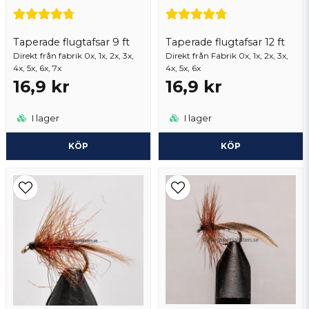
Göran
för 3 år sedan
Skicka fråga
Taperade flugtafsar 9 ft
Taperade flugtafsar 12 ft
Direkt från fabrik 0x, 1x, 2x, 3x,
Direkt från Fabrik 0x, 1x, 2x, 3x,
4x, 5x, 6x, 7x
4x, 5x, 6x
16,9 kr
16,9 kr
I lager
I lager
KÖP
KÖP