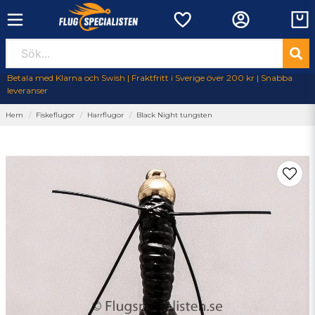
Betala med Klarna och Swish | Fraktfritt i Sverige över 200 kr | Snabba
leveranser
Hem
Fiskeflugor
Harrflugor
Black Night tungsten