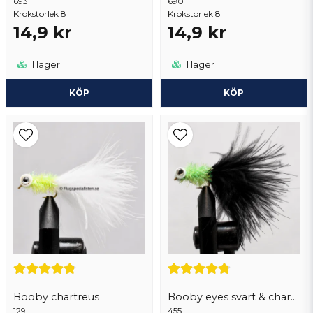
693
Skicka fråga
690
Krokstorlek 8
Krokstorlek 8
14,9 kr
14,9 kr
I lager
I lager
KÖP
KÖP
Booby chartreus
Booby eyes svart & chartreuse
129
455