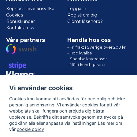
Köp- och leveransvillkor
Logga in
Cookies
Registrera dig
Bonuskunder
Glömt lösenord?
Kontakta oss
Våra partners
Handla hos oss
- Fri frakt i Sverige över 200 kr
- Hög kvalité
- Snabba leveranser
- Nöjd kund-garanti
Vi använder cookies
Cookies kan komma att användas för personlig och icke
personlig annonsering. Vi använder cookies för att vår
webbplats skall fungera och erbjuda dig bästa
upplevelse. Bekräfta ditt samtycke genom att trycka på
godkänn alla eller anpassa via inställningar. Läs mer om
Följ oss
vår
cookie policy
Facebook