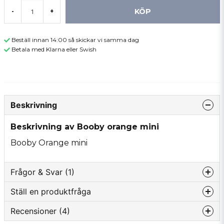
KÖP
-
+
Beställ innan 14:00 så skickar vi samma dag
Betala med Klarna eller Swish
Beskrivning
Beskrivning av Booby orange mini
Booby Orange mini
Frågor & Svar (1)
Ställ en produktfråga
Magnus Olsson frågade
för 3 år sedan
Recensioner (4)
question
Jag behöver ha 20st av dessa när kommer det in
Fråga oss något om denna produkten...