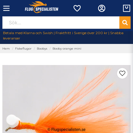
Betala med Klarna och Swish | Fraktfritt i Sverige över 200 kr | Snabba
leveranser
Hem
Fiskeflugor
Boobys
Booby orange mini