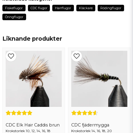
för 1 år sedan
Fiskeflugor
CDC flugor
Harrflugor
Kläckare
Rödingflugor
name
Anonym
Namn
Öringflugor
för 1 år sedan
Anonym
email
Liknande produkter
för 3 år sedan
Mejladress
Ola
för 3 år sedan
Ja, ni får publicera min fråga
Skicka fråga
CDC Elk Hair Caddis brun
CDC fjädermygga
Krokstorlek 10, 12, 14, 16, 18
Krokstorlek 14, 16, 18, 20