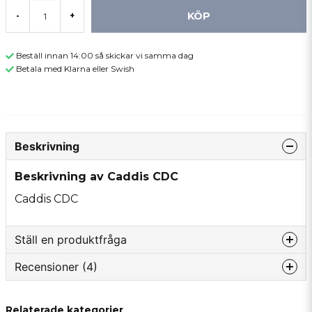
KÖP
-
+
Beställ innan 14:00 så skickar vi samma dag
Betala med Klarna eller Swish
Beskrivning
Beskrivning av Caddis CDC
Caddis CDC
Ställ en produktfråga
Recensioner (4)
question
Fråga oss något om denna produkten...
Fame-Tango
Relaterade kategorier