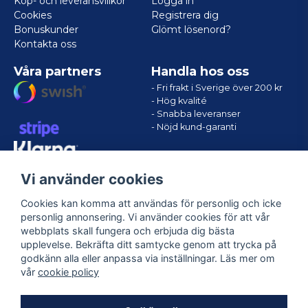
Köp- och leveransvillkor
Logga in
Cookies
Registrera dig
Bonuskunder
Glömt lösenord?
Kontakta oss
Våra partners
Handla hos oss
- Fri frakt i Sverige över 200 kr
- Hög kvalité
- Snabba leveranser
- Nöjd kund-garanti
Vi använder cookies
Cookies kan komma att användas för personlig och icke
personlig annonsering. Vi använder cookies för att vår
webbplats skall fungera och erbjuda dig bästa
upplevelse. Bekräfta ditt samtycke genom att trycka på
godkänn alla eller anpassa via inställningar. Läs mer om
Följ oss
vår
cookie policy
Facebook