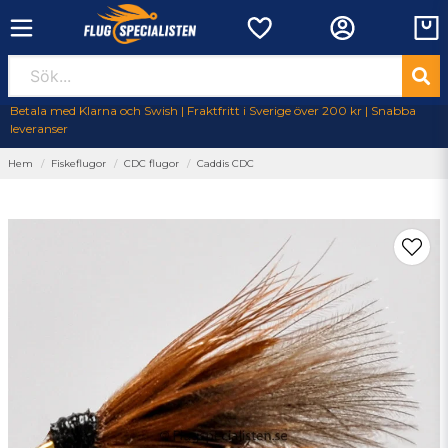
Betala med Klarna och Swish | Fraktfritt i Sverige över 200 kr | Snabba
leveranser
Hem
Fiskeflugor
CDC flugor
Caddis CDC