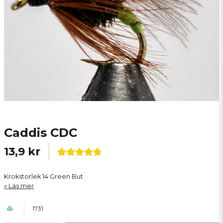
Caddis CDC
13,9 kr
Krokstorlek 14 Green But
Läs mer
1731