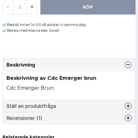
KÖP
-
+
Beställ innan 14:00 så skickar vi samma dag
Betala med Klarna eller Swish
Beskrivning
Beskrivning av Cdc Emerger brun
Cdc Emerger Brun
Ställ en produktfråga
Recensioner (1)
question
Fråga oss något om denna produkten...
Nadine
Relaterade kategorier