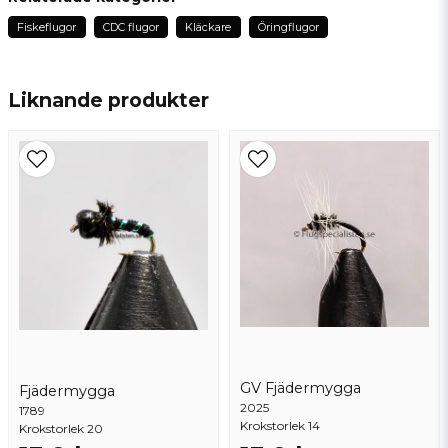
för 2 år sedan
Fiskeflugor
CDC flugor
Kläckare
Öringflugor
name
Namn
Liknande produkter
email
Mejladress
Ja, ni får publicera min fråga
GV Fjädermygga
Fjädermygga
2025
1789
Skicka fråga
Krokstorlek 14
Krokstorlek 20