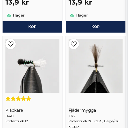
13,9 kr
13,9 kr
I lager
I lager
KÖP
KÖP
Kläckare
Fjädermygga
1440
1572
Krokstorlek 12
Krokstorlek 20. CDC, Beige/Gul
kropp