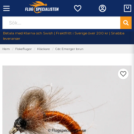
Betala med Klarna och Swish | Fraktfritt i Sverige över 200 kr | Snabba
leveranser
Hem
Fiskeflugor
Kläckare
Cdc Emerger brun