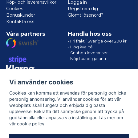
Köp- och leveransvillkor
Logga in
Cookies
Registrera dig
Bonuskunder
Glömt lösenord?
Kontakta oss
Våra partners
Handla hos oss
- Fri frakt i Sverige över 200 kr
- Hög kvalité
- Snabba leveranser
- Nöjd kund-garanti
Vi använder cookies
Cookies kan komma att användas för personlig och icke
personlig annonsering. Vi använder cookies för att vår
webbplats skall fungera och erbjuda dig bästa
upplevelse. Bekräfta ditt samtycke genom att trycka på
godkänn alla eller anpassa via inställningar. Läs mer om
Följ oss
vår
cookie policy
Facebook