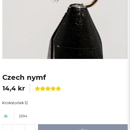
Czech nymf
14,4 kr
Krokstorlek 12
2334