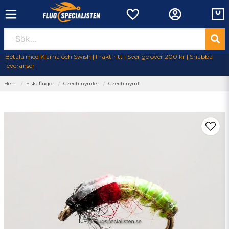
Betala med Klarna och Swish | Fraktfritt i Sverige över 200 kr | Snabba
leveranser
Hem
Fiskeflugor
Czech nymfer
Czech nymf