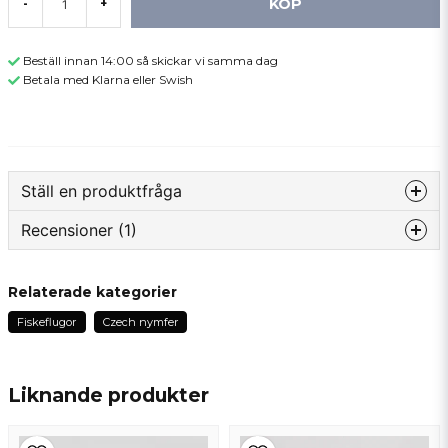
KÖP
-
+
Beställ innan 14:00 så skickar vi samma dag
Betala med Klarna eller Swish
Ställ en produktfråga
Recensioner (1)
question
Fråga oss något om denna produkten...
Rickard
Relaterade kategorier
för 1 år sedan
Fiskeflugor
Czech nymfer
name
Namn
Liknande produkter
email
Mejladress