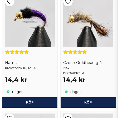
Ja, ni får publicera min fråga
Harrlila
Czech Goldhead grå
Krokstorlek 10, 12, 14
Skicka fråga
284
Krokstorlek 12
14,4 kr
14,4 kr
I lager
I lager
KÖP
KÖP