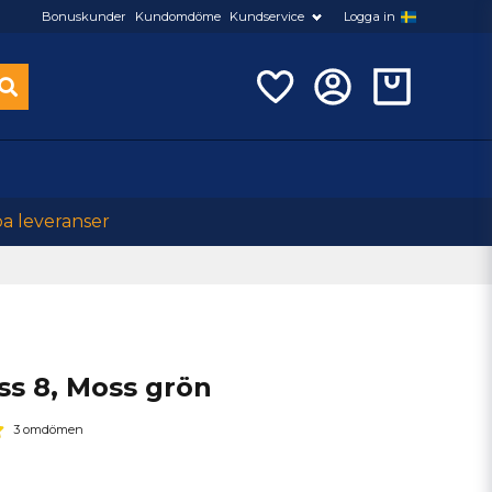
Bonuskunder
Kundomdöme
Kundservice
Logga in
ba leveranser
ass 8, Moss grön
3 omdömen