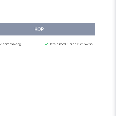
KÖP
r vi samma dag
Betala med Klarna eller Swish