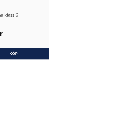
na klass 6
r
r
KÖP