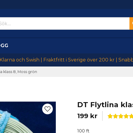
OGG
larna och Swish | Fraktfritt i Sverige över 200 kr | Snab
na klass 8, Moss grön
DT Flytlina kl
199 kr
100 ft