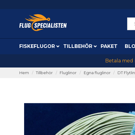
FISKEFLUGOR
TILLBEHÖR
PAKET
BL
Betala med K
Hem
Tillbehör
Fluglinor
Egna fluglinor
DT Flytli