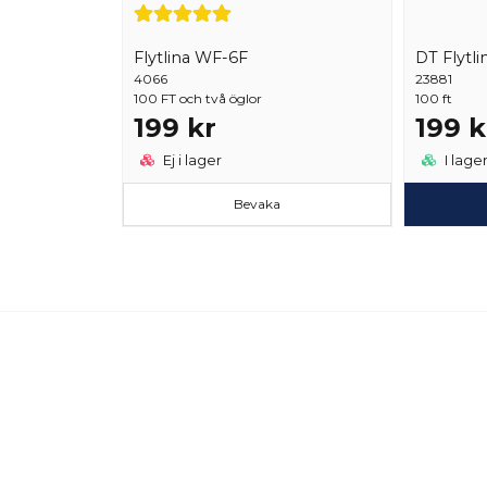
Flytlina WF-6F
DT Flytli
4066
23881
100 FT och två öglor
100 ft
199 kr
199 k
Ej i lager
I lage
Bevaka