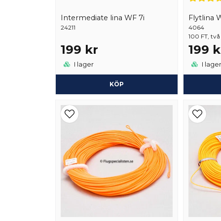
Intermediate lina WF 7i
Flytlina
24211
4064
100 FT, två 
199 kr
199 k
I lager
I lage
KÖP