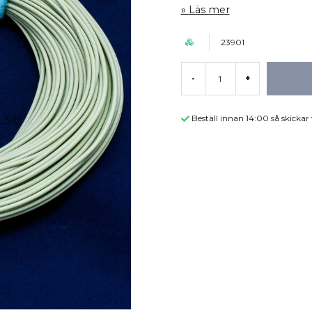
Läs mer
23901
-
+
Beställ innan 14:00 så skicka