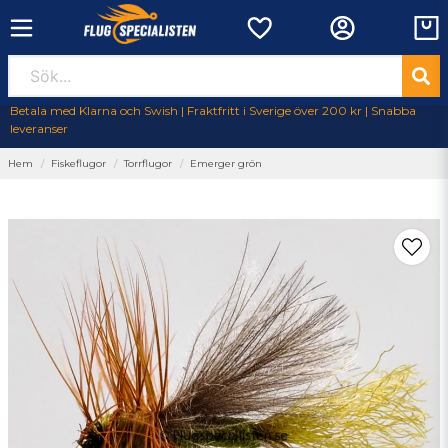
Betala med Klarna och Swish | Fraktfritt i Sverige över 200 kr | Snabba
leveranser
Hem
Fiskeflugor
Torrflugor
Emerger grön