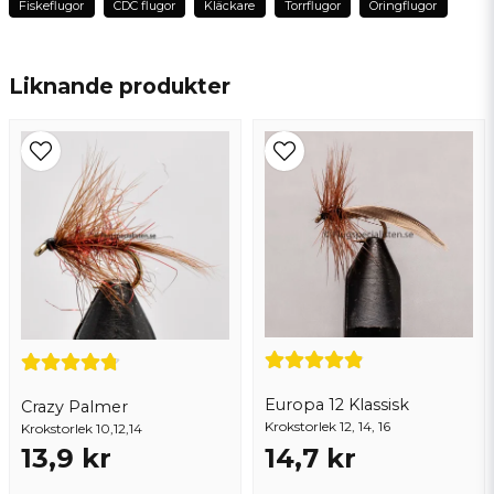
Fiskeflugor
CDC flugor
Kläckare
Torrflugor
Öringflugor
name
Namn
Liknande produkter
email
Mejladress
Ja, ni får publicera min fråga
Europa 12 Klassisk
Crazy Palmer
Krokstorlek 12, 14, 16
Krokstorlek 10,12,14
13,9 kr
14,7 kr
Skicka fråga