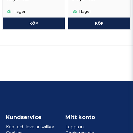
I lager
I lager
KÖP
KÖP
Kundservice
Mitt konto
Köp- och leveransvillkor
Logga in