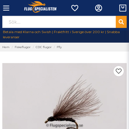
Betala med Klarna och Swish | Fraktfritt i Sverige över 200 kr | Snabba
leveranser
Hem
Fiskeflugor
CDC flugor
Ffly