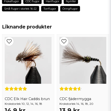
Fiskeflugor
CDC flugor
Harrflugor
Nymfer
Små flugor i storlek 16-22
Torrflugor
Öringflugor
name
Namn
Liknande produkter
email
Mejladress
Ja, ni får publicera min fråga
CDC Elk Hair Caddis brun
CDC fjädermygga
Krokstorlek 10, 12, 14, 16, 18
Krokstorlek 14, 16, 18, 20
Skicka fråga
14,9 kr
13,9 kr