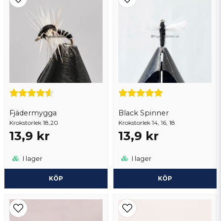
Ja, ni får publicera min fråga
Fjädermygga
Black Spinner
Krokstorlek 18,20
Krokstorlek 14, 16, 18
Skicka fråga
13,9 kr
13,9 kr
I lager
I lager
KÖP
KÖP