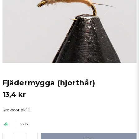
Fjädermygga (hjorthår)
13,4 kr
Krokstorlek 18
2213