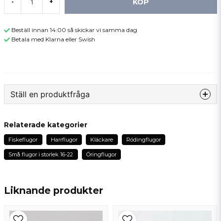
KÖP
-
+
Beställ innan 14:00 så skickar vi samma dag
Betala med Klarna eller Swish
Ställ en produktfråga
question
Fråga oss något om denna produkten...
Relaterade kategorier
Fiskeflugor
Harrflugor
Kläckare
Rödingflugor
Små flugor i storlek 16-22
Öringflugor
name
Namn
Liknande produkter
email
Mejladress