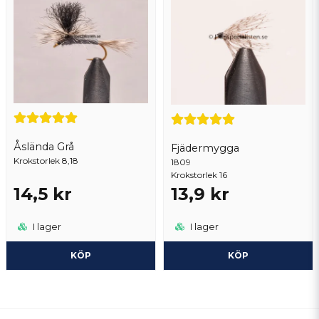
Åslända Grå
Fjädermygga
Krokstorlek 8,18
1809
Krokstorlek 16
14,5 kr
13,9 kr
I lager
I lager
KÖP
KÖP