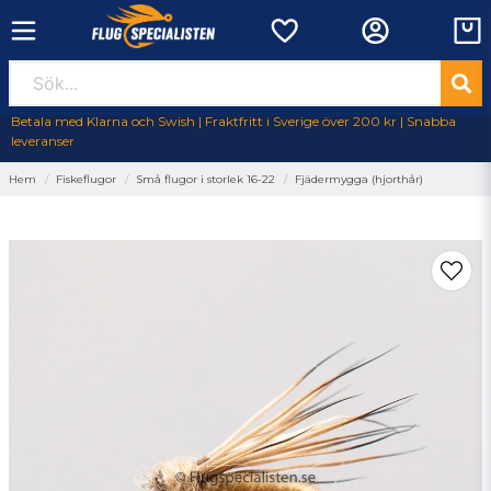
Betala med Klarna och Swish | Fraktfritt i Sverige över 200 kr | Snabba
leveranser
Hem
Fiskeflugor
Små flugor i storlek 16-22
Fjädermygga (hjorthår)