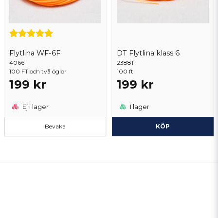
Flytlina WF-6F
DT Flytlina klass 6
4066
23881
100 FT och två öglor
100 ft
199 kr
199 kr
Ej i lager
I lager
Bevaka
KÖP