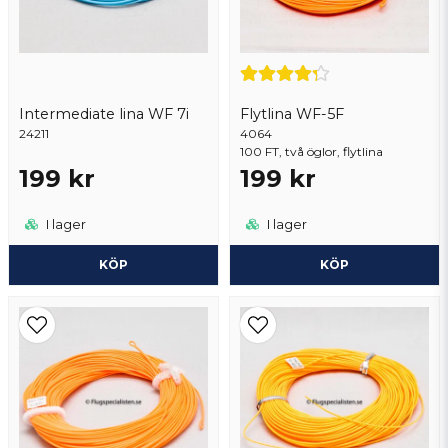
Intermediate lina WF 7i
Flytlina WF-5F
24211
Skicka fråga
4064
100 FT, två öglor, flytlina
199 kr
199 kr
I lager
I lager
KÖP
KÖP