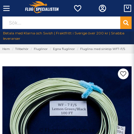
Betala med Klarna och Swish | Fraktfritt i Sverige över 200 kr | Snabba
leveranser
Hem
Tillbehör
Fluglinor
Egna fluglinor
Fluglina med sinktip WF7-F/S