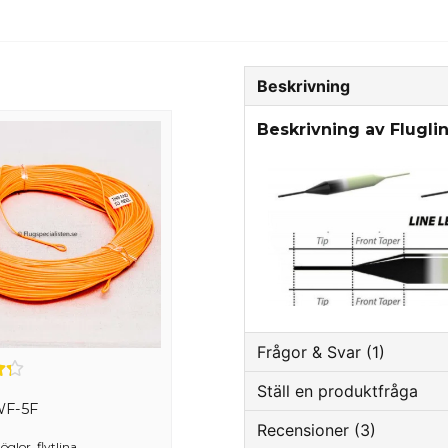
Beskrivning
Beskrivning av Flugl
Frågor & Svar (1)
Ställ en produktfråga
 WF-5F
Fredrik Boman frågade
fö
Recensioner (3)
question
Hej, kan man få veta k
Fråga oss något om de
öglor, flytlina