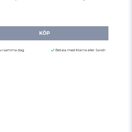
KÖP
r vi samma dag
Betala med Klarna eller Swish