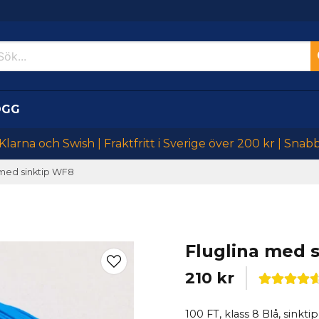
OGG
larna och Swish | Fraktfritt i Sverige över 200 kr | Snab
 med sinktip WF8
Fluglina med 
210 kr
100 FT, klass 8 Blå, sinkti