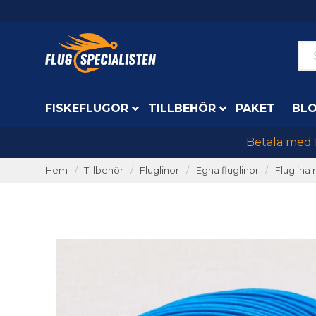
FISKEFLUGOR
TILLBEHÖR
PAKET
BL
Betala med K
Hem
Tillbehör
Fluglinor
Egna fluglinor
Fluglina