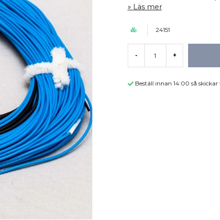
Läs mer
24151
-
+
Beställ innan 14:00 så skicka