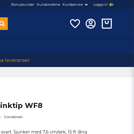
Bonuskunder
Kundomdöme
Kundservice
Logga in
ba leveranser
sinktip WF8
3 omdömen
p svart. Sjunker med 7,6 cm/sek, 15 ft lång