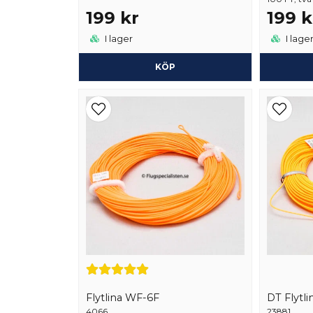
199 kr
199 k
I lager
I lage
KÖP
Flytlina WF-6F
DT Flytli
4066
23881