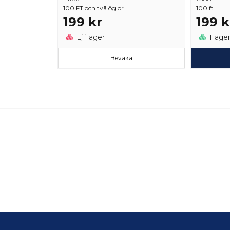
100 FT och två öglor
100 ft
199 kr
199 k
Ej i lager
I lage
Bevaka