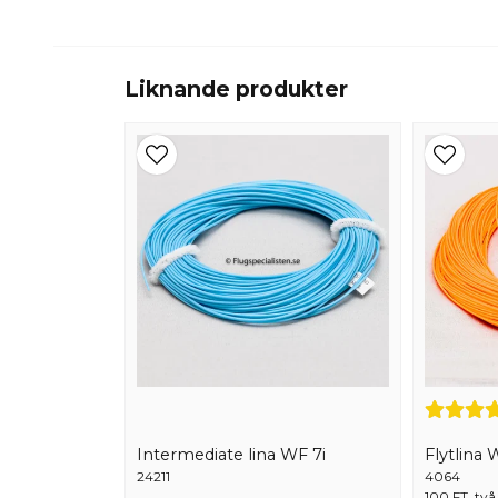
Liknande produkter
Intermediate lina WF 7i
Flytlina
24211
4064
100 FT, två 