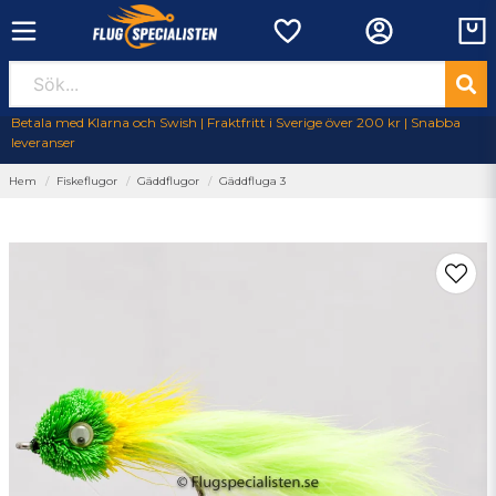
Betala med Klarna och Swish | Fraktfritt i Sverige över 200 kr | Snabba
leveranser
Hem
Fiskeflugor
Gäddflugor
Gäddfluga 3