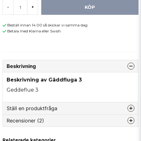
KÖP
-
+
Beställ innan 14:00 så skickar vi samma dag
Betala med Klarna eller Swish
Beskrivning
Beskrivning av Gäddfluga 3
Geddeflue 3
Ställ en produktfråga
Recensioner (2)
question
Fråga oss något om denna produkten...
Håkan
Relaterade kategorier