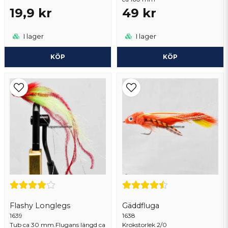
19,9 kr
49 kr
I lager
I lager
KÖP
KÖP
Flashy Longlegs
Gäddfluga
1639
1638
Tub ca 30 mm.Flugans längd ca
Krokstorlek 2/0