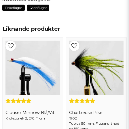
för 1 år sedan
Fiskeflugor
Gäddflugor
name
Thomas
Namn
för 1 år sedan
Liknande produkter
email
Mejladress
Ja, ni får publicera min fråga
Clouser Minnow Blå/Vit
Chartreuse Pike
Krokstorlek 2, 2/0. 11 cm
Skicka fråga
1902
Tub ca 50 mm. Flugans längd
ca 160 mm