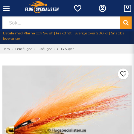
Betala med Klarna och Swish | Fraktfritt i Sverige över 200 kr | Snabba
leveranser
Hem
Fiskeflugor
Tubflugor
GBG Super