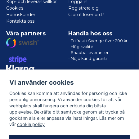
Köp- och leveransvillkor
Logga in
Cookies
Registrera dig
Bonuskunder
Glömt lösenord?
Kontakta oss
Våra partners
Handla hos oss
- Fri frakt i Sverige över 200 kr
- Hög kvalité
- Snabba leveranser
- Nöjd kund-garanti
Vi använder cookies
Cookies kan komma att användas för personlig och icke
personlig annonsering. Vi använder cookies för att vår
webbplats skall fungera och erbjuda dig bästa
upplevelse. Bekräfta ditt samtycke genom att trycka på
godkänn alla eller anpassa via inställningar. Läs mer om
Följ oss
vår
cookie policy
Facebook