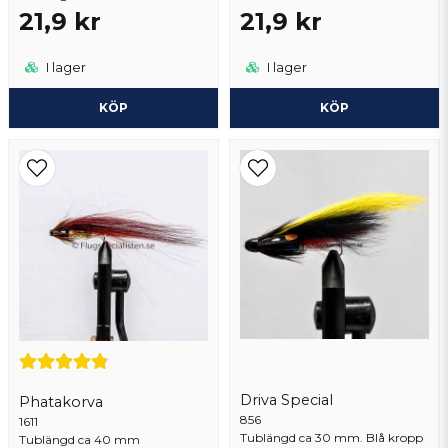
21,9 kr
21,9 kr
Skicka fråga
I lager
I lager
KÖP
KÖP
Driva Special
Phatakorva
856
1611
Tublängd ca 30 mm. Blå kropp
Tublängd ca 40 mm