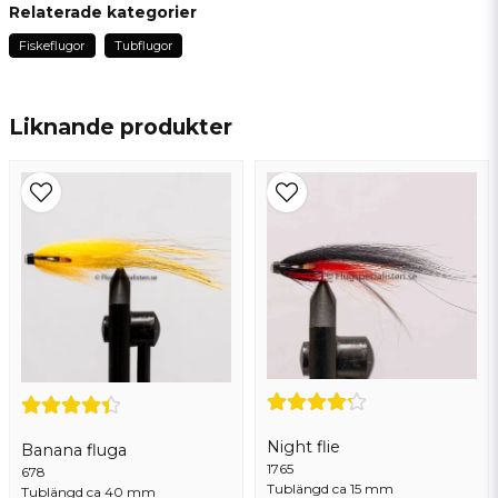
Fråga oss något om denna produkten...
Relaterade kategorier
Fiskeflugor
Tubflugor
name
Namn
Liknande produkter
email
Mejladress
Ja, ni får publicera min fråga
Night flie
Banana fluga
1765
678
Tublängd ca 15 mm
Tublängd ca 40 mm