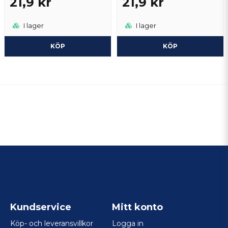
21,9 kr
21,9 kr
I lager
I lager
KÖP
KÖP
Kundservice
Mitt konto
Köp- och leveransvillkor
Logga in