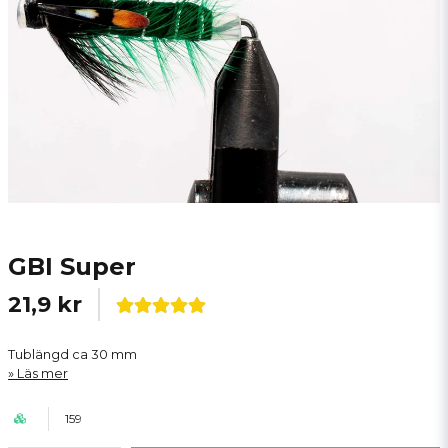
GBI Super
21,9 kr
Tublängd ca 30 mm
Läs mer
159