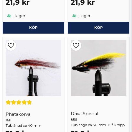
21,9 kr
21,9 kr
I lager
I lager
KÖP
KÖP
Driva Special
Phatakorva
856
1611
Tublängd ca 30 mm. Blå kropp
Tublängd ca 40 mm