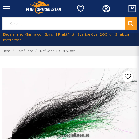
Betala med Klarna och Swish | Fraktfritt i Sverige över 200 kr | Snabba
leveranser
Hem
Fiskeflugor
Tubflugor
GBI Super