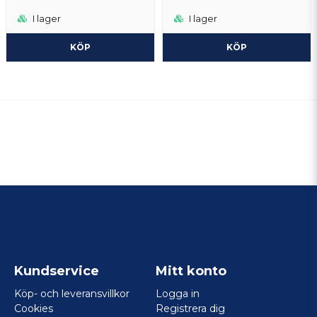
I lager
I lager
KÖP
KÖP
Kundservice
Mitt konto
Köp- och leveransvillkor
Logga in
Cookies
Registrera dig