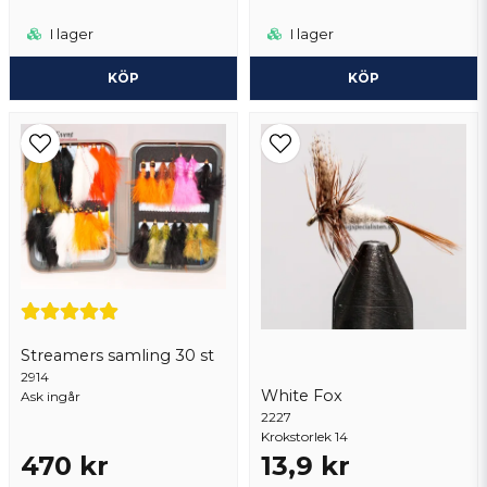
I lager
I lager
KÖP
KÖP
Streamers samling 30 st
2914
White Fox
Ask ingår
2227
Krokstorlek 14
470 kr
13,9 kr