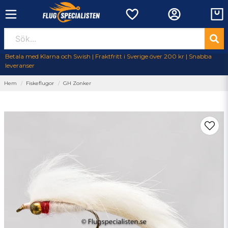
Betala med Klarna och Swish | Fraktfritt i Sverige över 200 kr | Snabba
leveranser
Hem
Fiskeflugor
GH Zonker