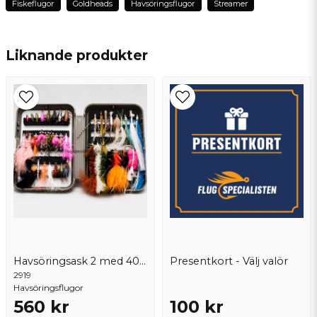
Fiskeflugor
Goldheads
Havsöringsflugor
Streamer
name
Namn
Liknande produkter
email
Mejladress
Ja, ni får publicera min fråga
Havsöringsask 2 med 40 st flugor
Presentkort - Välj valör
2919
Havsöringsflugor
560 kr
100 kr
Skicka fråga