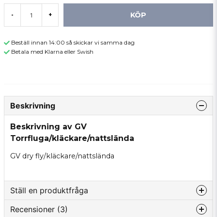
KÖP
-
+
Beställ innan 14:00 så skickar vi samma dag
Betala med Klarna eller Swish
Beskrivning
Beskrivning av GV
Torrfluga/kläckare/nattslända
GV dry fly/kläckare/nattslända
Ställ en produktfråga
Recensioner (3)
question
Fråga oss något om denna produkten...