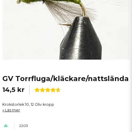
GV Torrfluga/kläckare/nattslända
14,5 kr
Krokstorlek 10, 12 Oliv kropp
Läs mer
2203