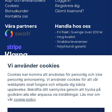
Köp- och leveransvillkor
Logga in
Cookies
Registrera dig
Bonuskunder
Glömt lösenord?
Kontakta oss
Våra partners
Handla hos oss
- Fri frakt i Sverige över 200 kr
- Hög kvalité
- Snabba leveranser
- Nöjd kund-garanti
Vi använder cookies
Cookies kan komma att användas för personlig och icke
personlig annonsering. Vi använder cookies för att vår
webbplats skall fungera och erbjuda dig bästa
upplevelse. Bekräfta ditt samtycke genom att trycka på
godkänn alla eller anpassa via inställningar. Läs mer om
Följ oss
vår
cookie policy
Facebook