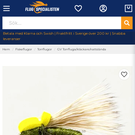
Betala med Klarna och Swish | Fraktfritt i Sverige över 200 kr | Snabba
leveranser
Hem
Fiskeflugor
Torrflugor
GV Torrfluga/kläckare/nattslända