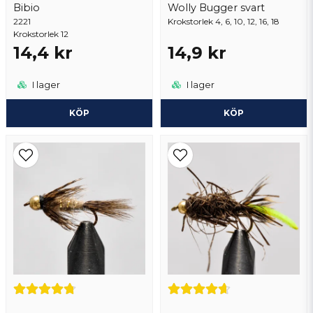
Skicka fråga
Bibio
Wolly Bugger svart
2221
Krokstorlek 4, 6, 10, 12, 16, 18
Krokstorlek 12
14,4 kr
14,9 kr
I lager
I lager
KÖP
KÖP