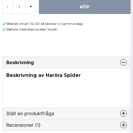
KÖP
-
+
Beställ innan 14:00 så skickar vi samma dag
Betala med Klarna eller Swish
Beskrivning
Beskrivning av Haröra Spider
Ställ en produktfråga
Recensioner (1)
question
Fråga oss något om denna produkten...