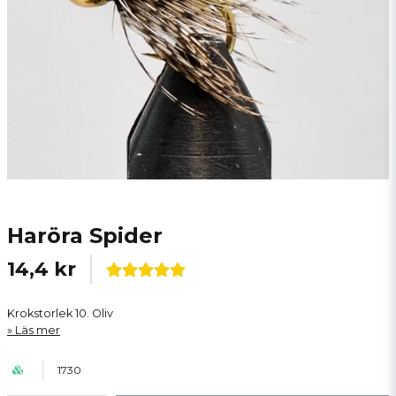
Haröra Spider
14,4 kr
Krokstorlek 10. Oliv
Läs mer
1730