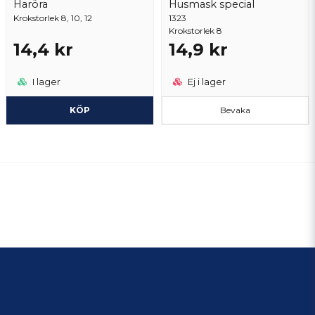
Haröra
Husmask special
Krokstorlek 8, 10, 12
1323
Krokstorlek 8
14,4 kr
14,9 kr
I lager
Ej i lager
KÖP
Bevaka