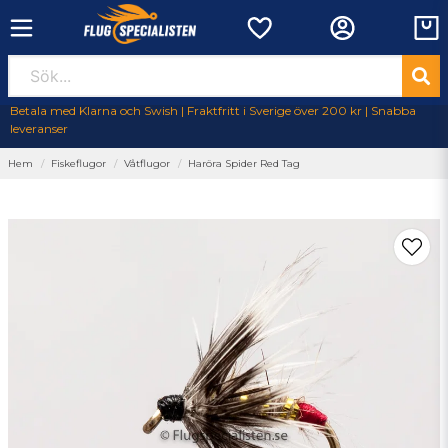
Betala med Klarna och Swish | Fraktfritt i Sverige över 200 kr | Snabba
leveranser
Hem
Fiskeflugor
Våtflugor
Haröra Spider Red Tag