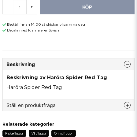
KÖP
-
+
Beställ innan 14:00 så skickar vi samma dag
Betala med Klarna eller Swish
Beskrivning
Beskrivning av Haröra Spider Red Tag
Haröra Spider Red Tag
Ställ en produktfråga
question
Fråga oss något om denna produkten...
Relaterade kategorier
Fiskeflugor
Våtflugor
Öringflugor