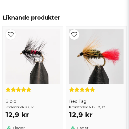
name
Namn
Liknande produkter
email
Mejladress
Ja, ni får publicera min fråga
Bibio
Red Tag
Krokstorlek 10, 12
Krokstorlek 6, 8, 10, 12
12,9 kr
12,9 kr
Skicka fråga
I lager
I lager