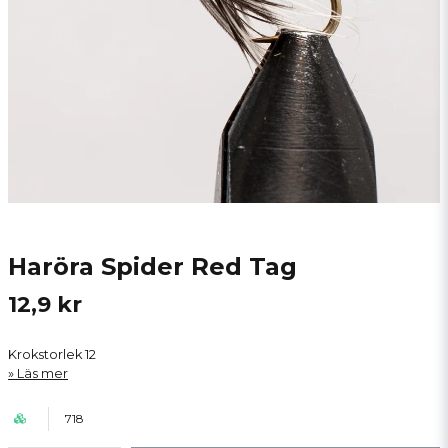
Haröra Spider Red Tag
12,9 kr
Krokstorlek 12
Läs mer
718