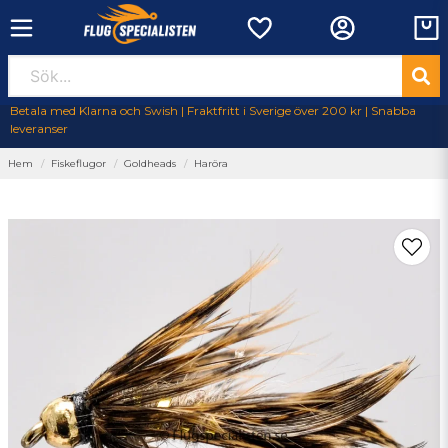
Betala med Klarna och Swish | Fraktfritt i Sverige över 200 kr | Snabba
leveranser
Hem
Fiskeflugor
Goldheads
Haröra