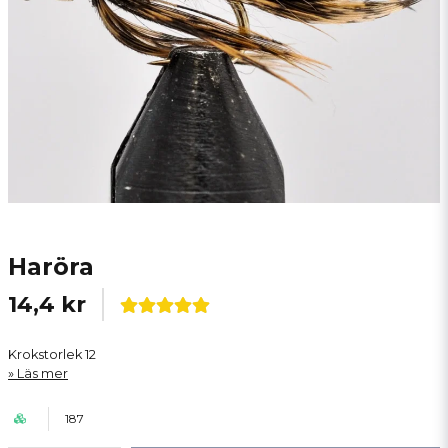
Haröra
14,4 kr
Krokstorlek 12
Läs mer
187