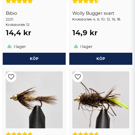
Bibio
Wolly Bugger svart
2221
Skicka fråga
Krokstorlek 4, 6, 10, 12, 16, 18
Krokstorlek 12
14,4 kr
14,9 kr
I lager
I lager
KÖP
KÖP