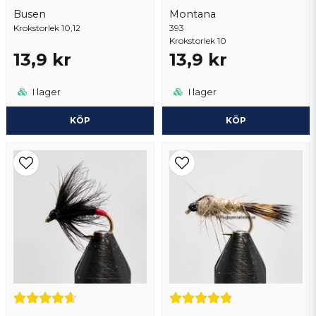
Busen
Montana
Krokstorlek 10,12
393
Krokstorlek 10
13,9 kr
13,9 kr
Skicka fråga
I lager
I lager
KÖP
KÖP