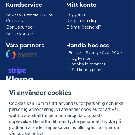
Kundservice
Mitt konto
Köp- och leveransvillkor
Logga in
Cookies
Registrera dig
Bonuskunder
Glömt lösenord?
Kontakta oss
Våra partners
Handla hos oss
- Fri frakt i Sverige över 200 kr
- Hög kvalité
- Snabba leveranser
- Nöjd kund-garanti
Vi använder cookies
Cookies kan komma att användas för personlig och icke
personlig annonsering. Vi använder cookies för att vår
webbplats skall fungera och erbjuda dig bästa
upplevelse. Bekräfta ditt samtycke genom att trycka på
godkänn alla eller anpassa via inställningar. Läs mer om
Följ oss
vår
cookie policy