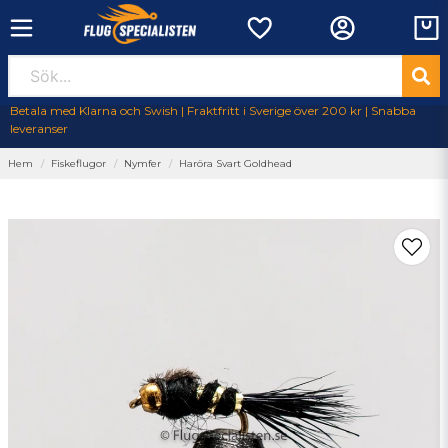
Betala med Klarna och Swish | Fraktfritt i Sverige över 200 kr | Snabba
leveranser
Hem
Fiskeflugor
Nymfer
Haröra Svart Goldhead