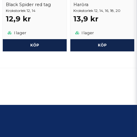
Black Spider red tag
Haröra
Krokstorlek 12, 14
Krokstorlek 12, 14, 16, 18, 20
12,9 kr
13,9 kr
I lager
I lager
KÖP
KÖP