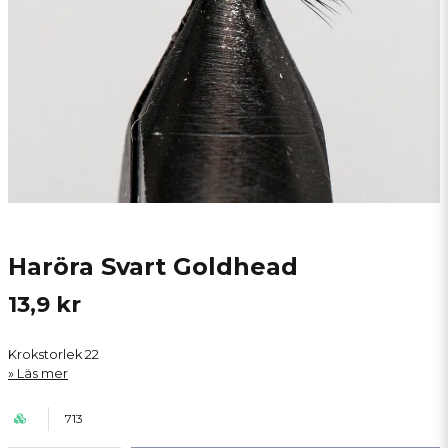
Haröra Svart Goldhead
13,9 kr
Krokstorlek 22
Läs mer
713