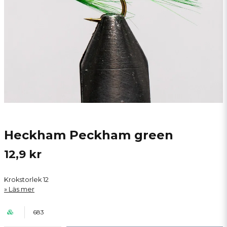
Heckham Peckham green
12,9 kr
Krokstorlek 12
Läs mer
683