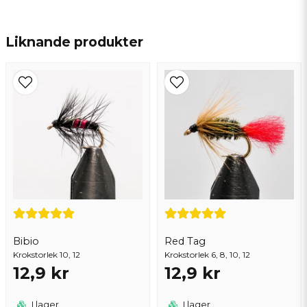
name
Namn
Liknande produkter
email
Mejladress
Ja, ni får publicera min fråga
Bibio
Red Tag
Krokstorlek 10, 12
Krokstorlek 6, 8, 10, 12
12,9 kr
12,9 kr
Skicka fråga
I lager
I lager