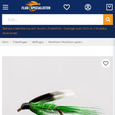
Betala med Klarna och Swish | Fraktfritt i Sverige över 200 kr | Snabba
leveranser
Hem
Fiskeflugor
Våtflugor
Heckham Peckham green