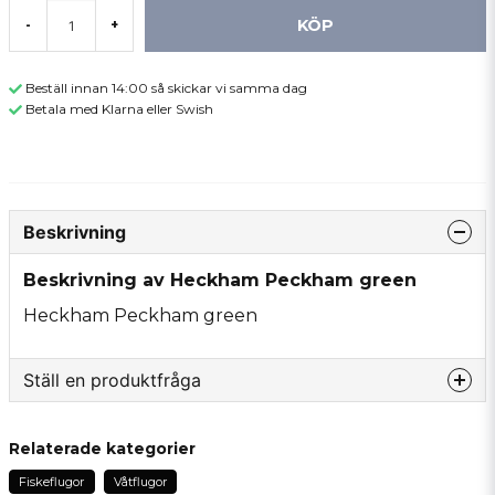
KÖP
-
+
Beställ innan 14:00 så skickar vi samma dag
Betala med Klarna eller Swish
Beskrivning
Beskrivning av Heckham Peckham green
Heckham Peckham green
Ställ en produktfråga
question
Fråga oss något om denna produkten...
Relaterade kategorier
Fiskeflugor
Våtflugor