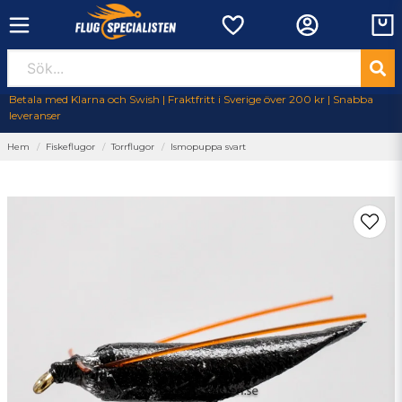
Betala med Klarna och Swish | Fraktfritt i Sverige över 200 kr | Snabba
leveranser
Hem
Fiskeflugor
Torrflugor
Ismopuppa svart