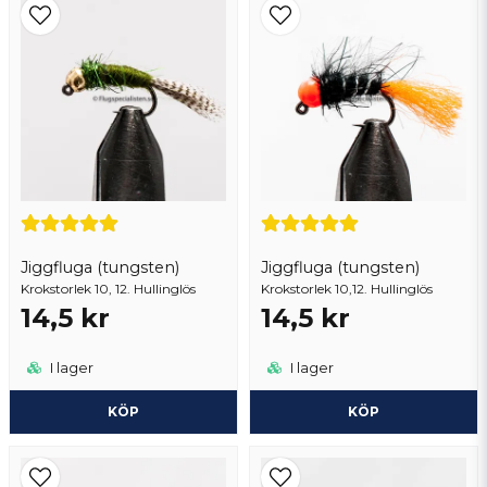
Ja, ni får publicera min fråga
Jiggfluga (tungsten)
Jiggfluga (tungsten)
Krokstorlek 10, 12. Hullinglös
Skicka fråga
Krokstorlek 10,12. Hullinglös
14,5 kr
14,5 kr
I lager
I lager
KÖP
KÖP