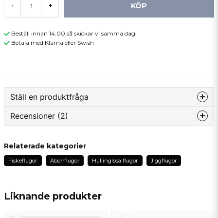
KÖP
-
+
Beställ innan 14:00 så skickar vi samma dag
Betala med Klarna eller Swish
Ställ en produktfråga
Recensioner (2)
question
Fråga oss något om denna produkten...
Kjell
Relaterade kategorier
för 2 år sedan
Fiskeflugor
Aborrflugor
Hullinglösa flugor
Jiggflugor
name
Patrik
Namn
för 3 år sedan
Liknande produkter
email
Mejladress