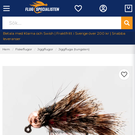
Betala med Klarna och Swish | Fraktfritt i Sverige över 200 kr | Snabba
leveranser
Hem
Fiskeflugor
Jiggflugor
Jiggfluga (tungsten)