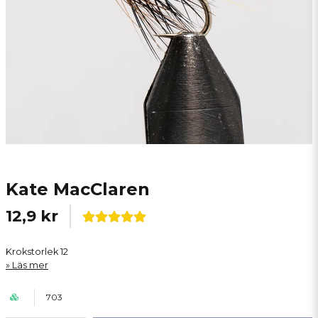
Kate MacClaren
12,9 kr
Krokstorlek 12
Läs mer
703