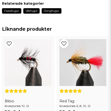
Inge
Relaterade kategorier
för 2 år sedan
Fiskeflugor
Våtflugor
Öringflugor
name
Namn
Liknande produkter
email
Mejladress
Ja, ni får publicera min fråga
Bibio
Red Tag
Krokstorlek 10, 12
Skicka fråga
Krokstorlek 6, 8, 10, 12