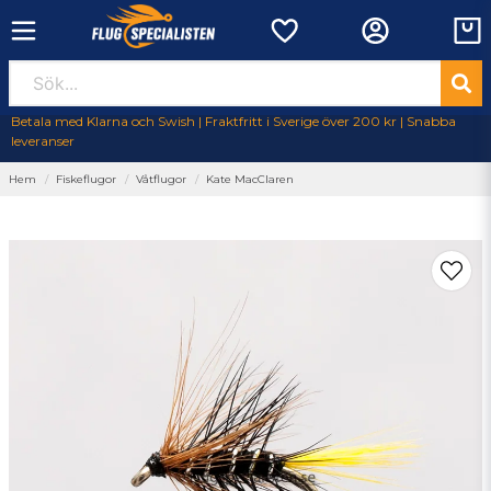
Betala med Klarna och Swish | Fraktfritt i Sverige över 200 kr | Snabba
leveranser
Hem
Fiskeflugor
Våtflugor
Kate MacClaren