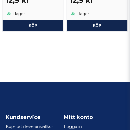
12,9 kr
12,9 kr
I lager
I lager
KÖP
KÖP
Kundservice
Mitt konto
Köp- och leveransvillkor
Logga in