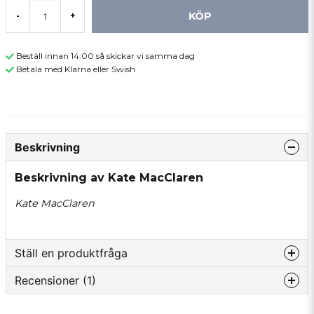
KÖP
-
+
Beställ innan 14:00 så skickar vi samma dag
Betala med Klarna eller Swish
Beskrivning
Beskrivning av Kate MacClaren
Kate MacClaren
Ställ en produktfråga
Recensioner (1)
question
Fråga oss något om denna produkten...