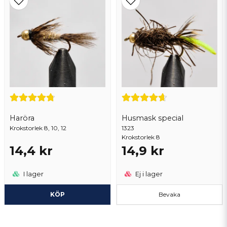
Haröra
Husmask special
Krokstorlek 8, 10, 12
1323
Krokstorlek 8
14,4 kr
14,9 kr
I lager
Ej i lager
KÖP
Bevaka