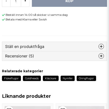
KÖP
-
+
Beställ innan 14:00 så skickar vi samma dag
Betala med Klarna eller Swish
Ställ en produktfråga
Recensioner (5)
question
Fråga oss något om denna produkten...
Niklas
Relaterade kategorier
för 1 år sedan
Fiskeflugor
Goldheads
Kläckare
Nymfer
Öringflugor
name
Torgny
Namn
för 2 år sedan
Liknande produkter
Mikael
email
för 3 år sedan
Mejladress
Riktigt bra fluga