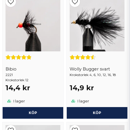
Thor
för 3 år sedan
Ja, ni får publicera min fråga
Torgny
för 3 år sedan
Färggrann och fin. BRA
Bibio
Wolly Bugger svart
2221
Skicka fråga
Krokstorlek 4, 6, 10, 12, 16, 18
Krokstorlek 12
14,4 kr
14,9 kr
I lager
I lager
KÖP
KÖP