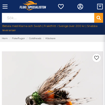
Betala med Klarna och Swish | Fraktfritt i Sverige över 200 kr | Snabba
leveranser
Hem
Fiskeflugor
Goldheads
Kläckare