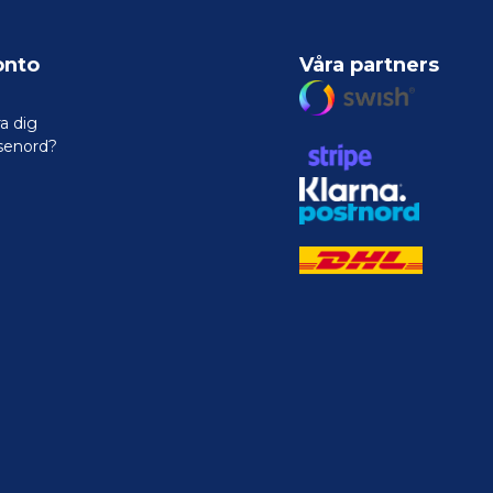
onto
Våra partners
a dig
senord?