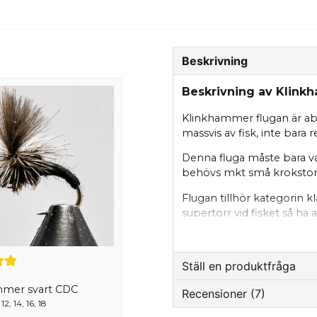
Beskrivning
Beskrivning av Klin
Klinkhammer flugan är abs
massvis av fisk, inte bara
Denna fluga måste bara va
behövs mkt små krokstor
Flugan tillhör kategorin kl
supertorr vid fisket så ha
Själv tycker jag pulvret är
vår sjö behöver man inte rö
presentation. Använd så t
Ställ en produktfråga
mmer svart CDC
Recensioner (7)
question
Fråga oss något om de
2, 14, 16, 18