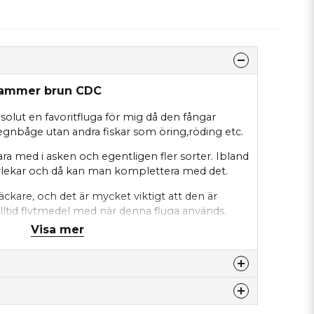
khammer brun CDC
olut en favoritfluga för mig då den fångar
 regnbåge utan andra fiskar som öring,röding etc.
ra med i asken och egentligen fler sorter. Ibland
lekar och då kan man komplettera med det.
äckare, och det är mycket viktigt att den är
 alltid flytmedel med när denna fluga används.
 outstanding. Flugan skall hänga i ytfilmen och i
Visa mer
ra flugan utan bara låt den ligga still efter en fin
unn tafs som man klarar av
nna produkten...