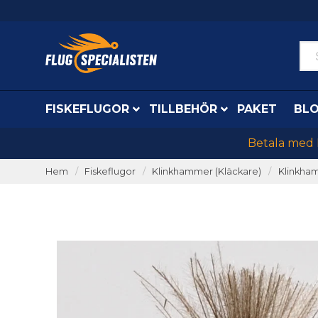
FISKEFLUGOR
TILLBEHÖR
PAKET
BL
Betala med K
Hem
Fiskeflugor
Klinkhammer (Kläckare)
Klinkha