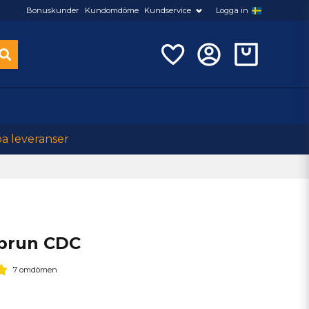
Bonuskunder
Kundomdöme
Kundservice
Logga in
ba leveranser
brun CDC
7 omdömen