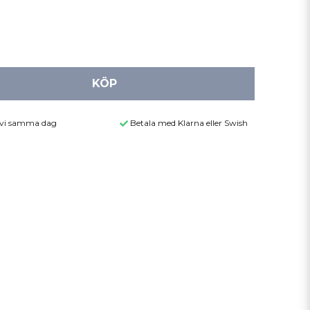
KÖP
r vi samma dag
Betala med Klarna eller Swish