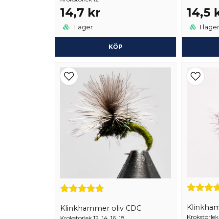
14,7 kr
14,5 
I lager
I lage
KÖP
Klinkha
Klinkhammer oliv CDC
Krokstorlek 
Krokstorlek 12, 14, 16, 18