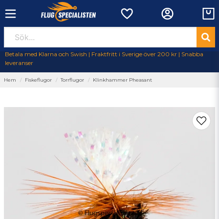
Betala med Klarna och Swish | Fraktfritt i Sverige över 200 kr | Snabba
leveranser
Hem
Fiskeflugor
Torrflugor
Klinkhammer Pheasant