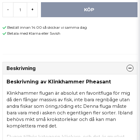
KÖP
-
+
Beställ innan 14:00 så skickar vi samma dag
Betala med Klarna eller Swish
Beskrivning
Beskrivning av Klinkhammer Pheasant
Klinkhammer flugan är absolut en favoritfluga för mig
då den fångar massvis av fisk, inte bara regnbåge utan
andra fiskar som öring,röding etc Denna fluga måste
bara vara med i asken och egentligen fler sorter. Ibland
behövs mkt små krokstorlekar och då kan man
komplettera med det.
Flugan tillhör kategorin kläckare, och det är mycket