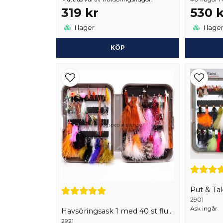
319 kr
530 k
I lager
I lage
KÖP
Put & Ta
2901
Ask ingår
Havsöringsask 1 med 40 st flugor
2921