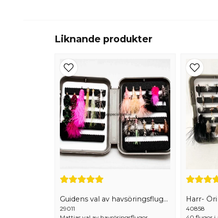
Liknande produkter
Guidens val av havsöringsflugor 18 st
Harr- Ör
29011
40858
Mattias val av havsöringsflugor.
40 flugor i