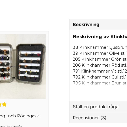
Beskrivning
Beskrivning av Klink
38 Klinkhammer Ljusbrun 
39 Klinkhammer Olive stl.
205 Klinkhammer Grön stl
206 Klinkhammer Röd stl.
791 Klinkhammer Vit stl.12
792 Klinkhammer Gul stl.1
795 Klinkhammer Brun stl
796 Klinkhammer Grå stl.
817 Klinkhammer Natural S
820 Klinkhammer Pheasant
Ställ en produktfråga
821 Klinkhammer Purple St
888 Klinkhammer Pheasant 
ing- och Rödingask
Recensioner (3)
1512 Klinkhammer Stl. 8
question
Fråga oss något om de
1513 Klinkhammer Stl. 8
 ask. Ask ingår