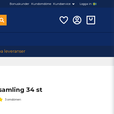
Bonuskunder
Kundomdöme
Kundservice
Logga in
ba leveranser
amling 34 st
3 omdömen