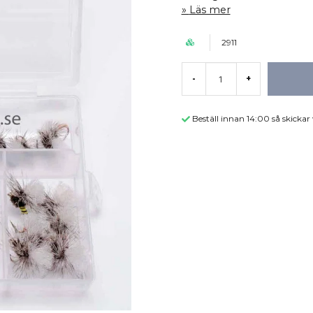
Läs mer
2911
-
+
Beställ innan 14:00 så skicka