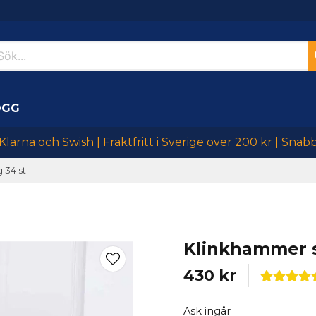
OGG
larna och Swish | Fraktfritt i Sverige över 200 kr | Snab
 34 st
Klinkhammer s
430 kr
Ask ingår