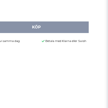
KÖP
r vi samma dag
Betala med Klarna eller Swish