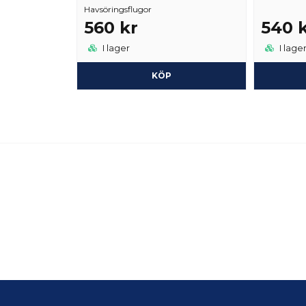
Havsöringsflugor
560 kr
540 
I lager
I lage
KÖP