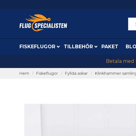
FISKEFLUGOR
TILLBEHÖR
PAKET
BL
Betala med K
Hem
Fiskeflugor
Fyllda askar
Klinkhammer samling