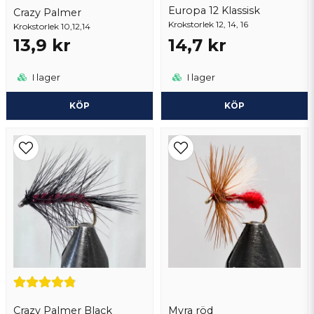
Europa 12 Klassisk
Crazy Palmer
Krokstorlek 12, 14, 16
Krokstorlek 10,12,14
Skicka fråga
13,9 kr
14,7 kr
I lager
I lager
KÖP
KÖP
Crazy Palmer Black
Myra röd