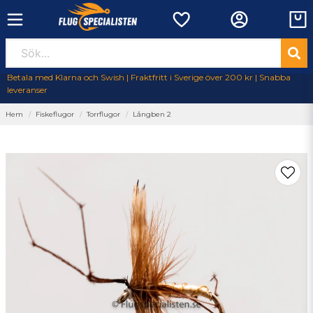
Betala med Klarna och Swish | Fraktfritt i Sverige över 200 kr | Snabba
leveranser
Hem
Fiskeflugor
Torrflugor
Långben 2