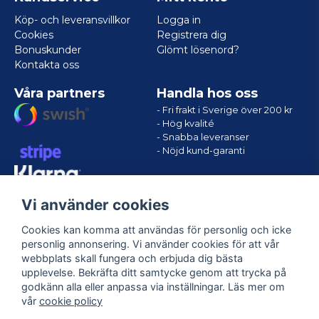
Köp- och leveransvillkor
Logga in
Cookies
Registrera dig
Bonuskunder
Glömt lösenord?
Kontakta oss
Våra partners
Handla hos oss
- Fri frakt i Sverige över 200 kr
- Hög kvalité
- Snabba leveranser
- Nöjd kund-garanti
Vi använder cookies
Cookies kan komma att användas för personlig och icke
personlig annonsering. Vi använder cookies för att vår
webbplats skall fungera och erbjuda dig bästa
upplevelse. Bekräfta ditt samtycke genom att trycka på
godkänn alla eller anpassa via inställningar. Läs mer om
Följ oss
vår
cookie policy
Facebook