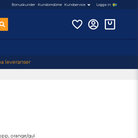
Bonuskunder
Kundomdöme
Kundservice
Logga in
ba leveranser
opp, orange/gul