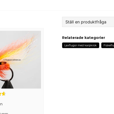
Ställ en produktfråga
question
Fråga oss något om de
Relaterade kategorier
Laxflugor med karpkrok
Fiskefl
name
Namn
Ja, ni får publicera 
en
10 mm