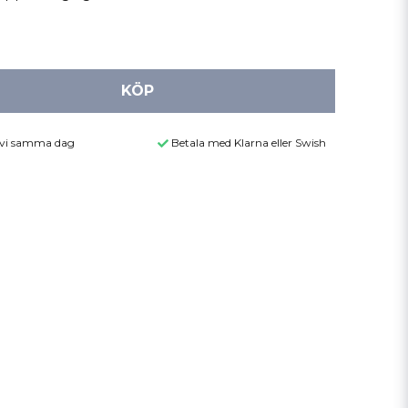
KÖP
r vi samma dag
Betala med Klarna eller Swish