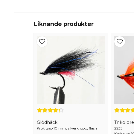
Liknande produkter
Glödhäck
Trikolor
Krok gap 10 mm, silverkropp, flash
2235
Krok gap 