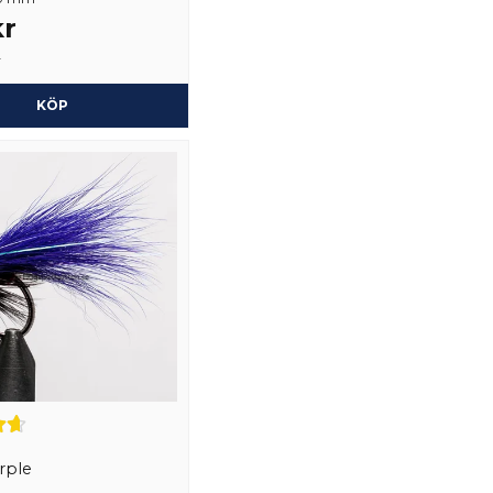
kr
r
KÖP
rple