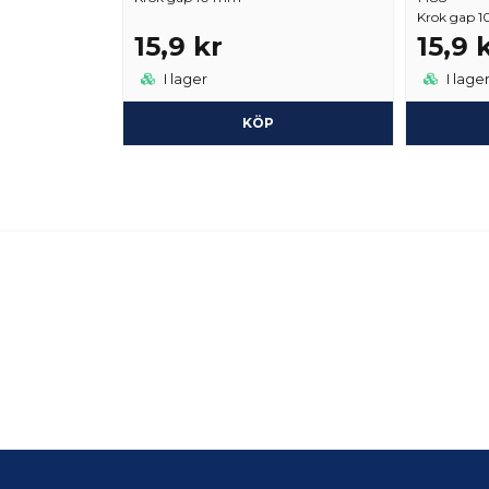
Krok gap 1
15,9 kr
15,9 
I lager
I lage
KÖP