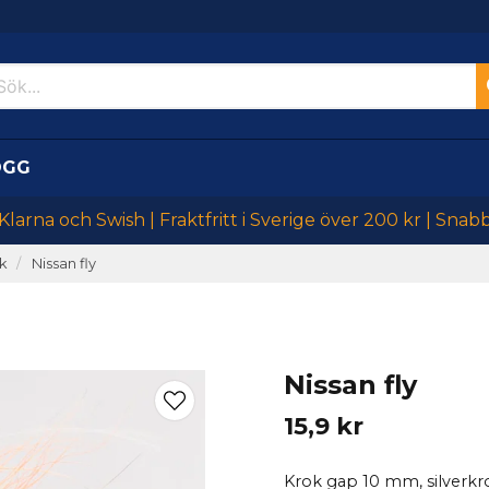
OGG
larna och Swish | Fraktfritt i Sverige över 200 kr | Snab
k
Nissan fly
Nissan fly
15,9 kr
Krok gap 10 mm, silverkr