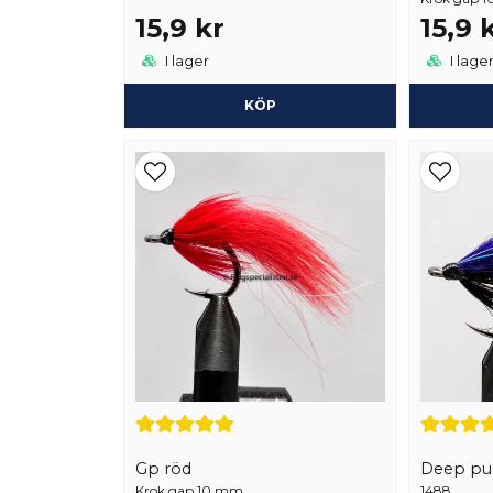
15,9 kr
15,9 
I lager
I lage
KÖP
Gp röd
Deep pu
Krok gap 10 mm
1488