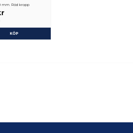
0 mm. Röd kropp
kr
r
KÖP