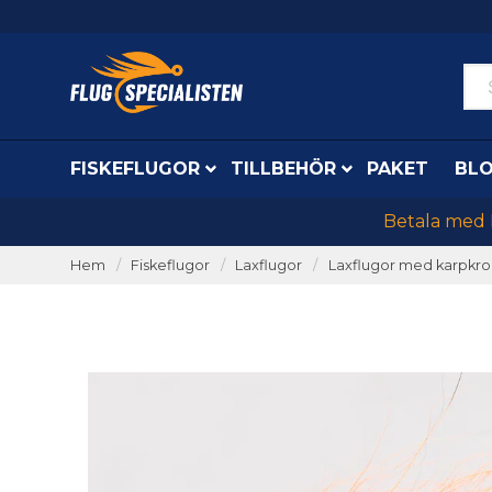
FISKEFLUGOR
TILLBEHÖR
PAKET
BL
Betala med K
Hem
Fiskeflugor
Laxflugor
Laxflugor med karpkro