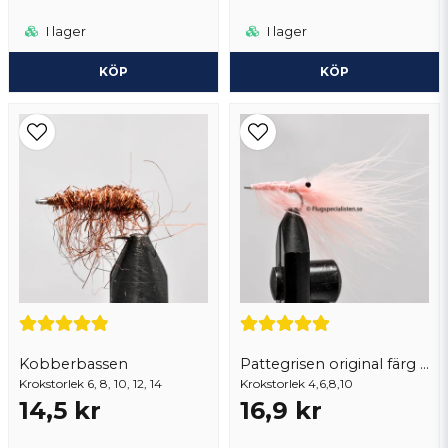
I lager
I lager
KÖP
KÖP
Kobberbassen
Pattegrisen original färg marabou
Krokstorlek 6, 8, 10, 12, 14
Krokstorlek 4,6,8,10
14,5 kr
16,9 kr