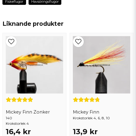
Fiskeflugor
Havsöringsflugor
name
Namn
Liknande produkter
email
Mejladress
Ja, ni får publicera min fråga
Mickey Finn Zonker
Mickey Finn
140
Krokstorlek 4, 6, 8, 10
Krokstorlek 4
16,4 kr
13,9 kr
Skicka fråga