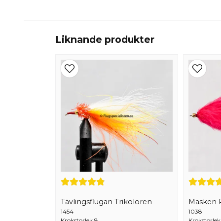
Liknande produkter
Tävlingsflugan Trikoloren
Masken 
1454
1038
Krokstorlek 8
Krokstorlek