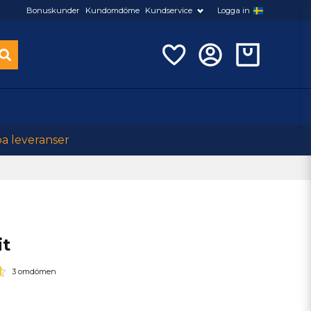
Bonuskunder
Kundomdöme
Kundservice
Logga in
ba leveranser
it
3 omdömen