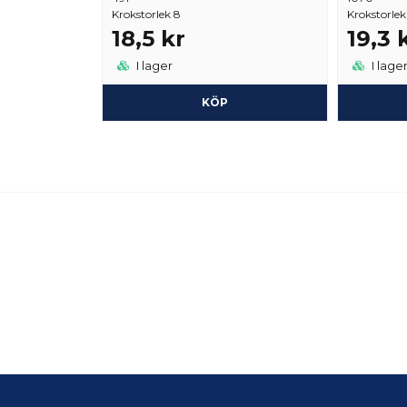
Krokstorlek 8
Krokstorlek
18,5 kr
19,3 
I lager
I lage
KÖP