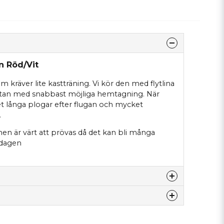
n Röd/Vit
m kräver lite kastträning. Vi kör den med flytlina
ytan med snabbast möjliga hemtagning. När
et långa plogar efter flugan och mycket
.
men är värt att prövas då det kan bli många
 dagen
nna produkten...