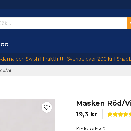
OGG
larna och Swish | Fraktfritt i Sverige över 200 kr | Snab
öd/Vit
Masken Röd/V
19,3 kr
Krokstorlek 6