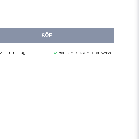
KÖP
r vi samma dag
Betala med Klarna eller Swish