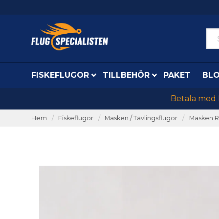
FISKEFLUGOR
TILLBEHÖR
PAKET
BL
Betala med K
Hem
Fiskeflugor
Masken / Tävlingsflugor
Masken R