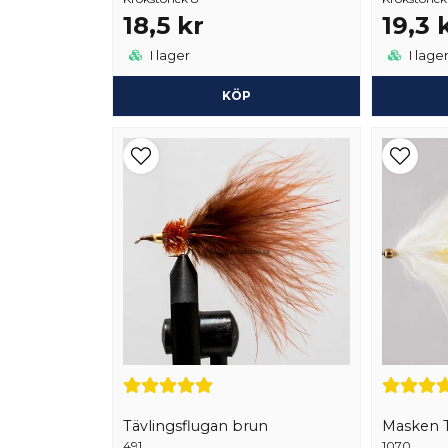
18,5 kr
19,3 
I lager
I lage
KÖP
Tävlingsflugan brun
Masken T
491
1070