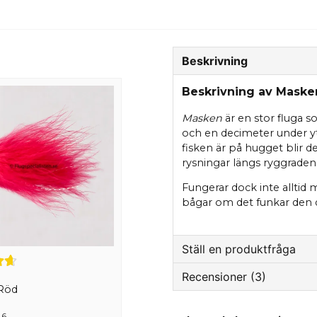
Beskrivning
Beskrivning av Maske
Masken
är en stor fluga so
och en decimeter under 
fisken är på hugget blir d
rysningar längs ryggraden
Fungerar dock inte alltid 
bågar om det funkar den
Ställ en produktfråga
Recensioner (3)
question
Fråga oss något om de
Röd
Anonym
 6