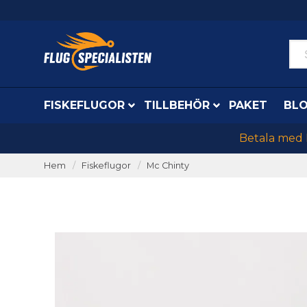
FISKEFLUGOR
TILLBEHÖR
PAKET
BL
Betala med K
Hem
Fiskeflugor
Mc Chinty