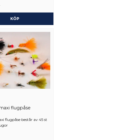
r
Ja, ni får publicera 
KÖP
 maxi flugpåse
xi flugpåse består av 45 st
lugor