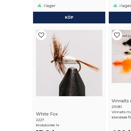
I lager
I lage
KÖP
Vinnalts
23081
Vinnalts ma
White Fox
blandade f
2227
Krokstorlek 14