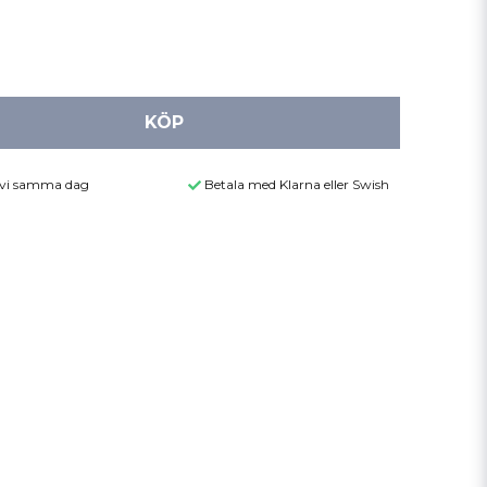
KÖP
r vi samma dag
Betala med Klarna eller Swish