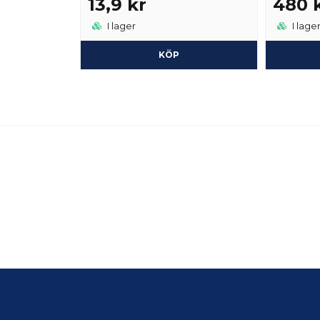
13,9 kr
480 
I lager
I lage
KÖP