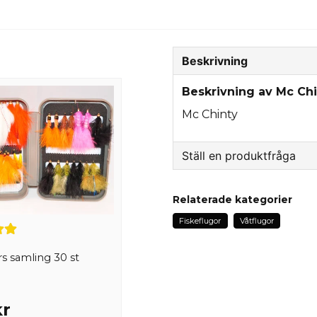
Beskrivning
Beskrivning av Mc Ch
Mc Chinty
Ställ en produktfråga
question
Fråga oss något om de
Relaterade kategorier
Fiskeflugor
Våtflugor
s samling 30 st
name
Namn
kr