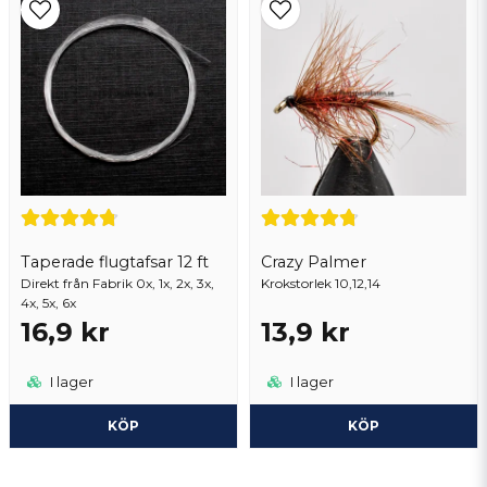
Taperade flugtafsar 12 ft
Crazy Palmer
Direkt från Fabrik 0x, 1x, 2x, 3x,
Krokstorlek 10,12,14
4x, 5x, 6x
16,9 kr
13,9 kr
I lager
I lager
KÖP
KÖP