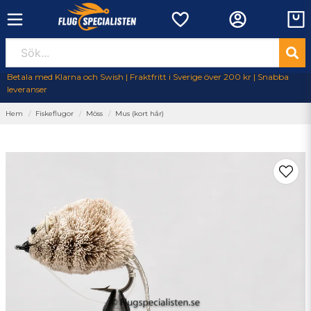
Betala med Klarna och Swish | Fraktfritt i Sverige över 200 kr | Snabba
leveranser
Hem
Fiskeflugor
Möss
Mus (kort hår)