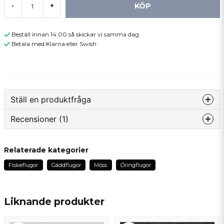
KÖP
-
+
Beställ innan 14:00 så skickar vi samma dag
Betala med Klarna eller Swish
Ställ en produktfråga
Recensioner (1)
question
Fråga oss något om denna produkten...
Teddy
Relaterade kategorier
för 1 år sedan
Fiskeflugor
Gäddflugor
Möss
Öringflugor
Godt bundet.
name
Namn
Liknande produkter
email
Mejladress