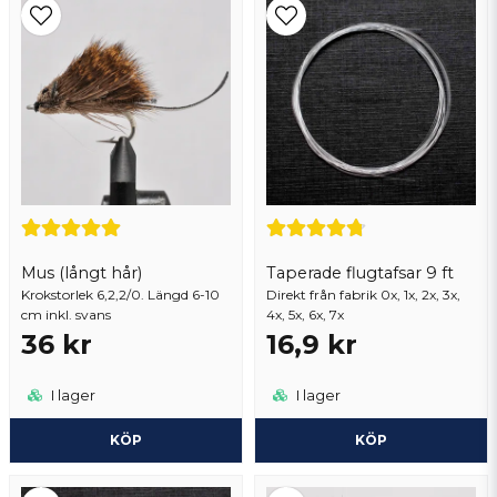
Ja, ni får publicera min fråga
Mus (långt hår)
Taperade flugtafsar 9 ft
Krokstorlek 6,2,2/0. Längd 6-10
Skicka fråga
Direkt från fabrik 0x, 1x, 2x, 3x,
cm inkl. svans
4x, 5x, 6x, 7x
36 kr
16,9 kr
I lager
I lager
KÖP
KÖP