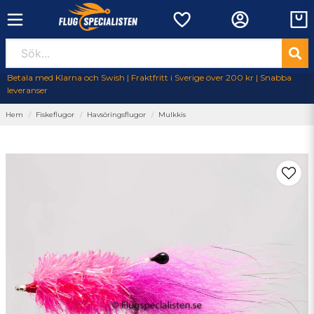
Betala med Klarna och Swish | Fraktfritt i Sverige över 200 kr | Snabba
leveranser
Hem
Fiskeflugor
Havsöringsflugor
Mulkkis