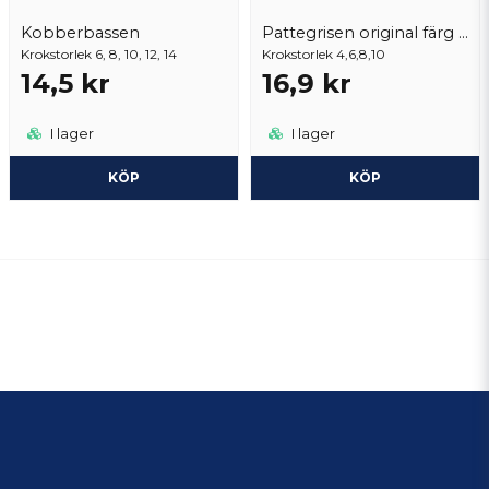
Kobberbassen
Pattegrisen original färg marabou
Krokstorlek 6, 8, 10, 12, 14
Krokstorlek 4,6,8,10
14,5 kr
16,9 kr
I lager
I lager
KÖP
KÖP