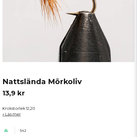
Nattslända Mörkoliv
13,9 kr
Krokstorlek 12,20
Läs mer
542