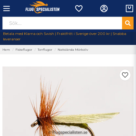
Betala med Klarna och Swish | Fraktfritt i Sverige över 200 kr | Snabba
leveranser
Hem
Fiskeflugor
Torrflugor
Nattslända Mörkoliv