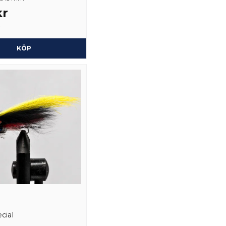
kr
r
KÖP
cial