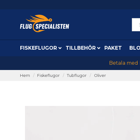
FISKEFLUGOR
TILLBEHÖR
PAKET
BL
Betala med K
Hem
Fiskeflugor
Tubflugor
Oliver