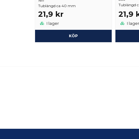
1611
Tublängd c
Tublängd ca 40 mm
21,9 kr
21,9 
I lager
I lage
KÖP