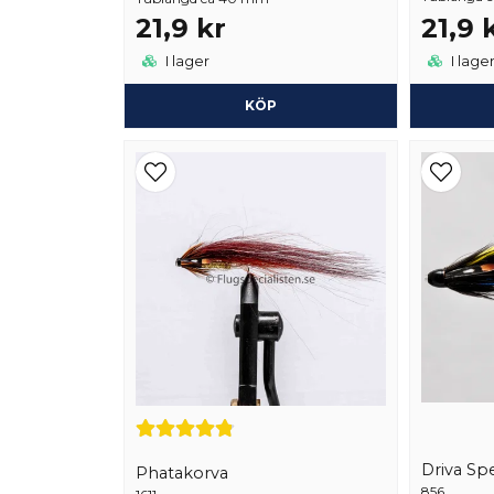
21,9 kr
21,9 
I lager
I lage
KÖP
Driva Spe
Phatakorva
856