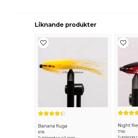
Liknande produkter
Night flie
Banana fluga
1765
678
Tublängd 
Tublängd ca 40 mm