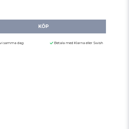
KÖP
r vi samma dag
Betala med Klarna eller Swish