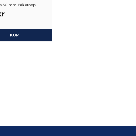
a 30 mm. Blå kropp
kr
r
KÖP