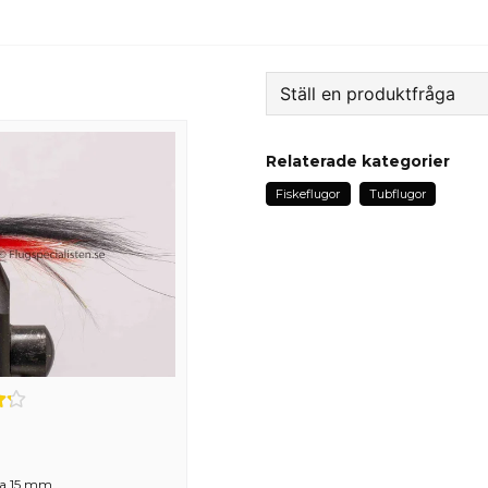
Ställ en produktfråga
question
Fråga oss något om de
Relaterade kategorier
Fiskeflugor
Tubflugor
name
Namn
Ja, ni får publicera 
ca 15 mm