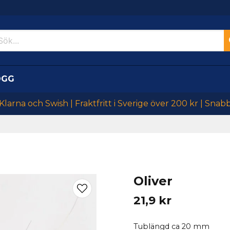
OGG
larna och Swish | Fraktfritt i Sverige över 200 kr | Snab
Oliver
21,9 kr
Tublängd ca 20 mm