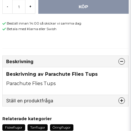
KÖP
-
+
Beställ innan 14:00 så skickar vi samma dag
Betala med Klarna eller Swish
Beskrivning
Beskrivning av Parachute Flies Tups
Parachute Flies Tups
Ställ en produktfråga
question
Fråga oss något om denna produkten...
Relaterade kategorier
Fiskeflugor
Torrflugor
Öringflugor