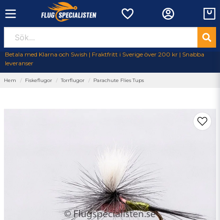
Betala med Klarna och Swish | Fraktfritt i Sverige över 200 kr | Snabba
leveranser
Hem
Fiskeflugor
Torrflugor
Parachute Flies Tups