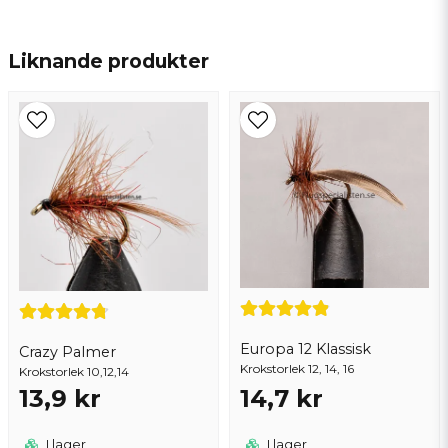
name
Namn
Liknande produkter
email
Mejladress
Ja, ni får publicera min fråga
Europa 12 Klassisk
Crazy Palmer
Krokstorlek 12, 14, 16
Krokstorlek 10,12,14
13,9 kr
14,7 kr
Skicka fråga
I lager
I lager