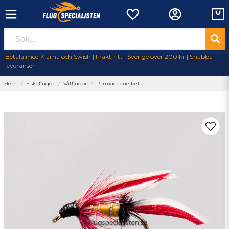
Betala med Klarna och Swish | Fraktfritt i Sverige över 200 kr | Snabba
leveranser
Hem
Fiskeflugor
Våtflugor
Parmachene belle