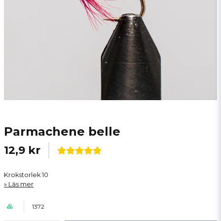
Parmachene belle
12,9 kr
Krokstorlek 10
Läs mer
1372