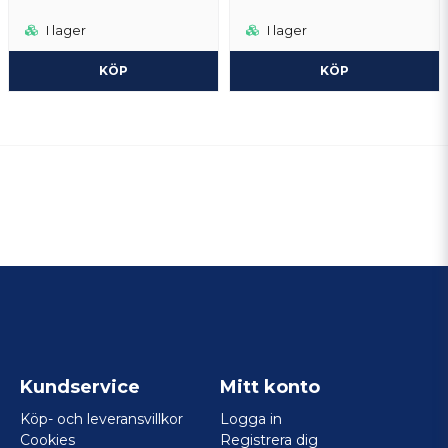
I lager
I lager
KÖP
KÖP
Kundservice
Mitt konto
Köp- och leveransvillkor
Logga in
Cookies
Registrera dig