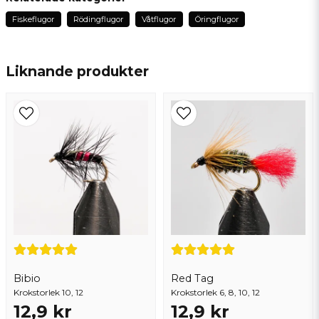
för 3 år sedan
Fiskeflugor
Rödingflugor
Våtflugor
Öringflugor
Ser fina ut =)
name
Namn
Liknande produkter
email
Mejladress
Ja, ni får publicera min fråga
Bibio
Red Tag
Krokstorlek 10, 12
Skicka fråga
Krokstorlek 6, 8, 10, 12
12,9 kr
12,9 kr