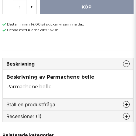
KÖP
-
+
Beställ innan 14:00 så skickar vi samma dag
Betala med Klarna eller Swish
Beskrivning
Beskrivning av Parmachene belle
Parmachene belle
Ställ en produktfråga
Recensioner (1)
question
Fråga oss något om denna produkten...
Tommy
Relaterade kategorier