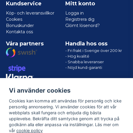
Kundservice
Mitt konto
Köp- och leveransvillkor
Logga in
Cookies
Registrera dig
Bonuskunder
Glömt lösenord?
Kontakta oss
Våra partners
Handla hos oss
- Fri frakt i Sverige över 200 kr
- Hög kvalité
- Snabba leveranser
- Nöjd kund-garanti
Vi använder cookies
Cookies kan komma att användas för personlig och icke
personlig annonsering. Vi använder cookies för att vår
webbplats skall fungera och erbjuda dig bästa
upplevelse. Bekräfta ditt samtycke genom att trycka på
godkänn alla eller anpassa via inställningar. Läs mer om
Följ oss
vår
cookie policy