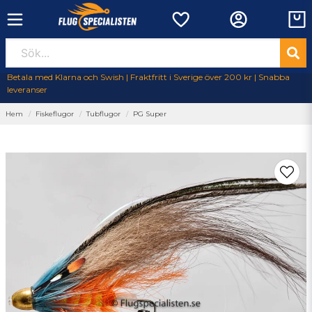
Betala med Klarna och Swish | Fraktfritt i Sverige över 200 kr | Snabba
leveranser
Hem
Fiskeflugor
Tubflugor
PG Super