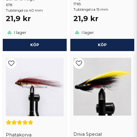
1765
678
Skicka fråga
Tublängd ca 15 mm
Tublängd ca 40 mm
21,9 kr
21,9 kr
I lager
I lager
KÖP
KÖP
Driva Special
Phatakorva