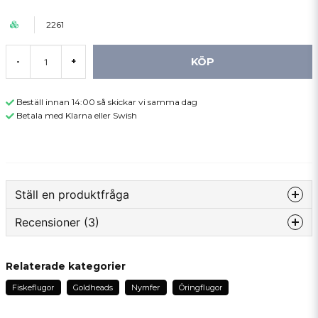
2261
KÖP
-
+
Beställ innan 14:00 så skickar vi samma dag
Betala med Klarna eller Swish
Ställ en produktfråga
Recensioner (3)
question
Fråga oss något om denna produkten...
Tapio
Relaterade kategorier
för 2 år sedan
Fiskeflugor
Goldheads
Nymfer
Öringflugor
name
Torgny
Namn
för 2 år sedan