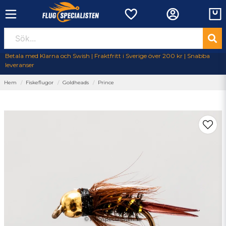
Betala med Klarna och Swish | Fraktfritt i Sverige över 200 kr | Snabba
leveranser
Hem
Fiskeflugor
Goldheads
Prince