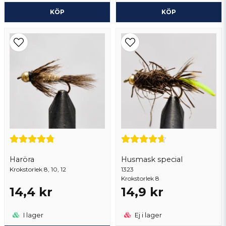
KÖP
KÖP
Haröra
Husmask special
Krokstorlek 8, 10, 12
1323
Krokstorlek 8
14,4 kr
14,9 kr
I lager
Ej i lager