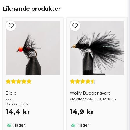
Bra fluga !
Liknande produkter
email
Lars-Erik
Mejladress
för 2 år sedan
Ja, ni får publicera min fråga
Bibio
Wolly Bugger svart
2221
Skicka fråga
Krokstorlek 4, 6, 10, 12, 16, 18
Krokstorlek 12
14,4 kr
14,9 kr
I lager
I lager