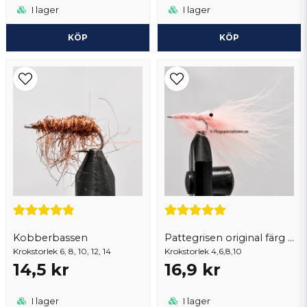
I lager
I lager
KÖP
KÖP
Kobberbassen
Pattegrisen original färg marabou
Krokstorlek 6, 8, 10, 12, 14
Krokstorlek 4,6,8,10
14,5 kr
16,9 kr
I lager
I lager