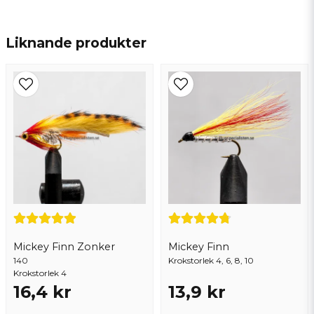
name
Namn
Liknande produkter
email
Mejladress
Ja, ni får publicera min fråga
Mickey Finn Zonker
Mickey Finn
140
Krokstorlek 4, 6, 8, 10
Krokstorlek 4
16,4 kr
13,9 kr
Skicka fråga