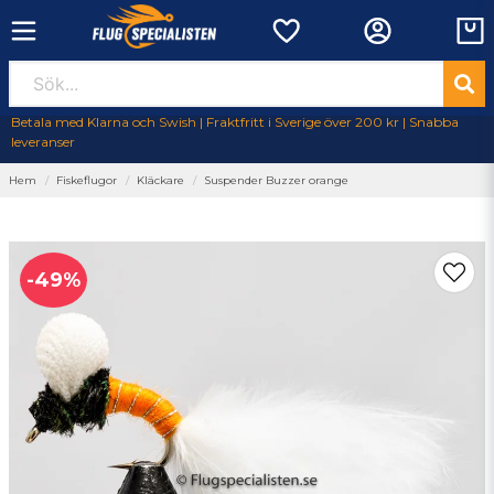
Betala med Klarna och Swish | Fraktfritt i Sverige över 200 kr | Snabba
leveranser
Hem
Fiskeflugor
Kläckare
Suspender Buzzer orange
-
49
%