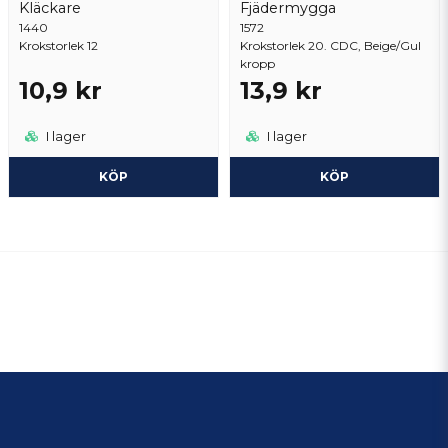
Kläckare
Fjädermygga
1440
1572
Krokstorlek 12
Krokstorlek 20. CDC, Beige/Gul
kropp
10,9 kr
13,9 kr
I lager
I lager
KÖP
KÖP