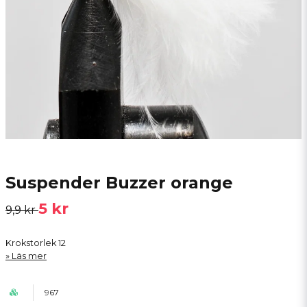
Suspender Buzzer orange
5 kr
9,9 kr
Krokstorlek 12
Läs mer
967