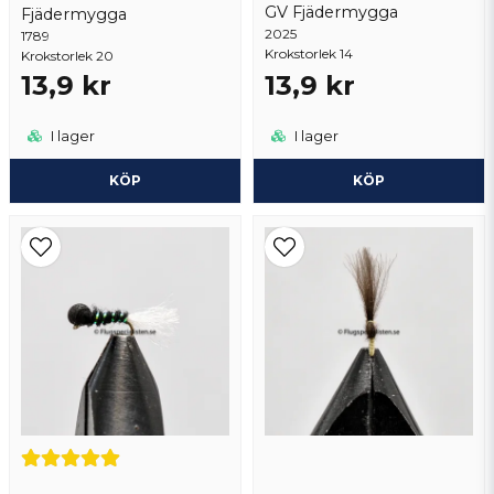
GV Fjädermygga
Fjädermygga
2025
1789
Krokstorlek 14
Krokstorlek 20
13,9 kr
13,9 kr
Skicka fråga
I lager
I lager
KÖP
KÖP