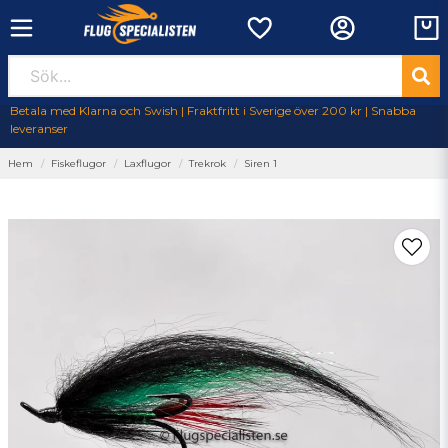
Betala med Klarna och Swish | Fraktfritt i Sverige över 200 kr | Snabba
leveranser
Hem
Fiskeflugor
Laxflugor
Trekrok
Siren 1