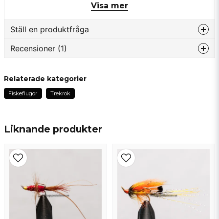
Visa mer
Ställ en produktfråga
Recensioner (1)
question
Fråga oss något om denna produkten...
Vasko
Relaterade kategorier
för 3 år sedan
Fiskeflugor
Trekrok
name
Namn
Liknande produkter
email
Mejladress
Ja, ni får publicera min fråga